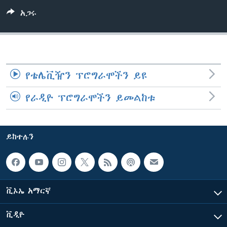
አጋሩ
ቋንቋዎች
የቴሌቪዥን ፕሮግራሞችን ይዩ
የራዲዮ ፕሮግራሞችን ይመልከቱ
ይከተሉን
ቪኦኤ አማርኛ
ቪዲዮ