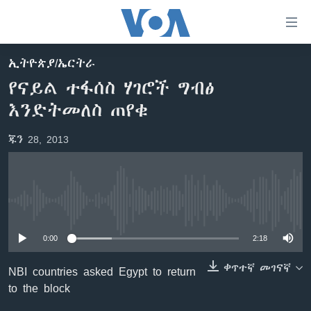
በቀላሉ
የመሥሪያ
ማገናኛዎች
ኢትዮጵያ/ኤርትራ
ዜና
ወደ
የናይል ተፋሰስ ሃገሮች ግብፅ
ዋናው
ኑሮ በጤንነት
ኢትዮጵያ
እንድትመለስ ጠየቁ
ይዘት
ጋቢና ቪኦኤ
እለፍ
አፍሪካ
ጁን 28, 2013
ወደ
ከምሽቱ ሦስት ሰዓት የአማርኛ ዜና
ዓለምአቀፍ
ዋናው
ቪዲዮ
ይዘት
አሜሪካ
እለፍ
የፎቶ መድብሎች
መካከለኛው ምሥራቅ
ወደ
No media source currently available
ክምችት
ዋናው
ይዘት
0:00
2:18
እለፍ
Learning English
ቀጥተኛ መገናኛ
NBI countries asked Egypt to return
to the block
ይከተሉን