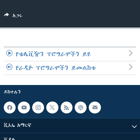
አጋሩ
ቋንቋዎች
የቴሌቪዥን ፕሮግራሞችን ይዩ
የራዲዮ ፕሮግራሞችን ይመልከቱ
ይከተሉን
ቪኦኤ አማርኛ