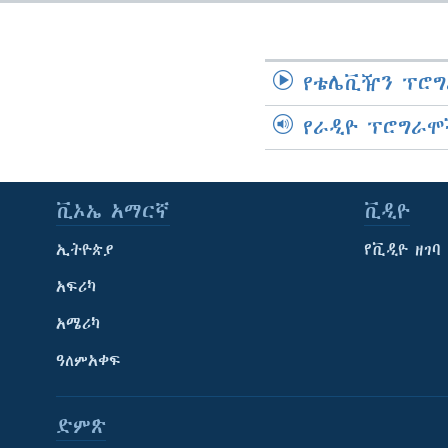
የቴሌቪዥን ፕሮግ
የራዲዮ ፕሮግራሞ
ቪኦኤ አማርኛ
ቪዲዮ
ኢትዮጵያ
የቪዲዮ ዘገባ
አፍሪካ
አሜሪካ
ዓለምአቀፍ
ድምጽ