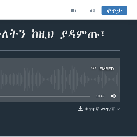
ቀጥታ
ለትን ከዚህ ያዳምጡ፤
EMBED
able
10:42
ቀጥተኛ መገናኛ
EMBED