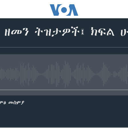
 ዘመን ትዝታዎች፤ ክፍል ሁ
No media source currently avail
ድምፅ መስምያ