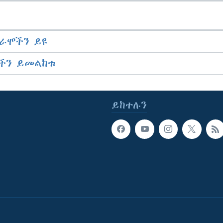
ራሞችን ይዩ
ችን ይመልከቱ
ይከተሉን