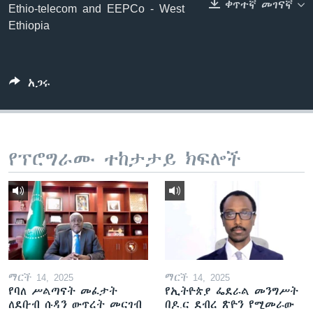
ቀጥተኛ መገናኛ
Ethio-telecom and EEPCo - West
Ethiopia
ቋንቋዎች
አጋሩ
የፕሮግራሙ ተከታታይ ክፍሎች
ማርች 14, 2025
ማርች 14, 2025
የባለ ሥልጣናት መፈታት
የኢትዮጵያ ፌደራል መንግሥት
ለደቡብ ሱዳን ውጥረት መርገብ
በዶ.ር ደብረ ጽዮን የሚመራው