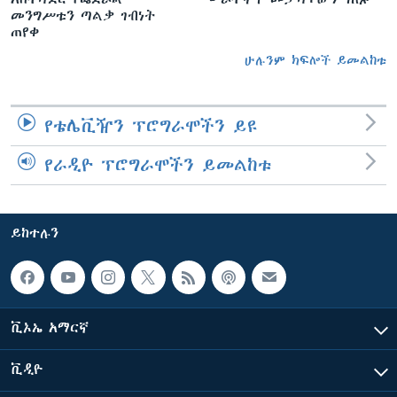
መንግሥቱን ጣልቃ ገብነት
ጠየቀ
ሁሉንም ክፍሎች ይመልከቱ
የቴሌቪዥን ፕሮግራሞችን ይዩ
የራዲዮ ፕሮግራሞችን ይመልከቱ
ይከተሉን
ቪኦኤ አማርኛ
ቪዲዮ