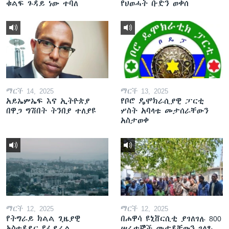
ቁልፍ ጉዳይ ነው ተባለ
የህወሓት ቡድን ወቀሰ
ማርች 14, 2025
ማርች 13, 2025
አይኤምኤፍ እና ኢትዮጵያ
የቦሮ ዴሞክራሲያዊ ፓርቲ
በዋጋ ግሽበት ትንበያ ተለያዩ
ሦስት አባላቱ መታሰራቸውን
አስታወቀ
ማርች 12, 2025
ማርች 12, 2025
የትግራይ ክልል ጊዜያዊ
በሐዋሳ ዩኒቨርሲቲ ያገለገሉ 800
አስተዳደር የፌደራል
ሠራተኞች መታዳቸውን ገለጹ