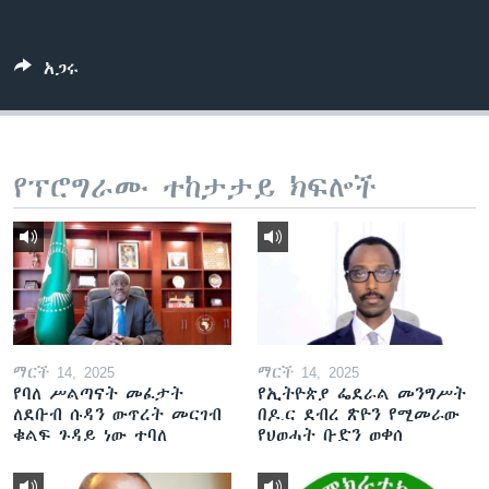
አጋሩ
ቋንቋዎች
የፕሮግራሙ ተከታታይ ክፍሎች
ማርች 14, 2025
ማርች 14, 2025
የባለ ሥልጣናት መፈታት
የኢትዮጵያ ፌደራል መንግሥት
ለደቡብ ሱዳን ውጥረት መርገብ
በዶ.ር ደብረ ጽዮን የሚመራው
ቁልፍ ጉዳይ ነው ተባለ
የህወሓት ቡድን ወቀሰ