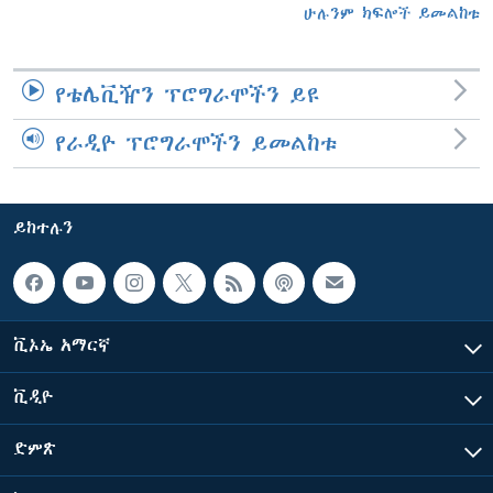
ሁሉንም ክፍሎች ይመልከቱ
የቴሌቪዥን ፕሮግራሞችን ይዩ
የራዲዮ ፕሮግራሞችን ይመልከቱ
ይከተሉን
ቪኦኤ አማርኛ
ቪዲዮ
ድምጽ