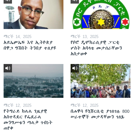
ማርች 14, 2025
ማርች 13, 2025
አይኤምኤፍ እና ኢትዮጵያ
የቦሮ ዴሞክራሲያዊ ፓርቲ
በዋጋ ግሽበት ትንበያ ተለያዩ
ሦስት አባላቱ መታሰራቸውን
አስታወቀ
ማርች 12, 2025
ማርች 12, 2025
የትግራይ ክልል ጊዜያዊ
በሐዋሳ ዩኒቨርሲቲ ያገለገሉ 800
አስተዳደር የፌደራል
ሠራተኞች መታዳቸውን ገለጹ
መንግሥቱን ጣልቃ ገብነት
ጠየቀ