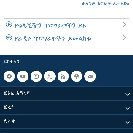
ሁሉንም ክፍሎች ይመልከቱ
የቴሌቪዥን ፕሮግራሞችን ይዩ
የራዲዮ ፕሮግራሞችን ይመልከቱ
ይከተሉን
ቪኦኤ አማርኛ
ቪዲዮ
ድምጽ