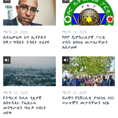
ማርች 14, 2025
ማርች 13, 2025
አይኤምኤፍ እና ኢትዮጵያ
የቦሮ ዴሞክራሲያዊ ፓርቲ
በዋጋ ግሽበት ትንበያ ተለያዩ
ሦስት አባላቱ መታሰራቸውን
አስታወቀ
ማርች 12, 2025
ማርች 12, 2025
የትግራይ ክልል ጊዜያዊ
በሐዋሳ ዩኒቨርሲቲ ያገለገሉ 800
አስተዳደር የፌደራል
ሠራተኞች መታዳቸውን ገለጹ
መንግሥቱን ጣልቃ ገብነት
ጠየቀ