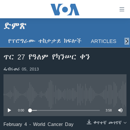
በቀላሉ
የመሥሪያ
ማገናኛዎች
ድምጽ
ዜና
ወደ
ዋናው
የፕሮግራሙ ተከታታይ ክፍሎች
ARTICLES
ስ
ኑሮ በጤንነት
ኢትዮጵያ
ይዘት
ጋቢና ቪኦኤ
እለፍ
አፍሪካ
ጥር 27 የዓለም የካንሠር ቀን
ወደ
ከምሽቱ ሦስት ሰዓት የአማርኛ ዜና
ዓለምአቀፍ
ዋናው
ፌብሩወሪ 05, 2013
ቪዲዮ
ይዘት
አሜሪካ
እለፍ
የፎቶ መድብሎች
መካከለኛው ምሥራቅ
ወደ
ክምችት
ዋናው
No media source currently available
ይዘት
እለፍ
Learning English
0:00
3:58
ቀጥተኛ መገናኛ
February 4 - World Cancer Day
ይከተሉን