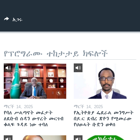
አጋሩ
ቋንቋዎች
የፕሮግራሙ ተከታታይ ክፍሎች
ማርች 14, 2025
ማርች 14, 2025
የባለ ሥልጣናት መፈታት
የኢትዮጵያ ፌደራል መንግሥት
ለደቡብ ሱዳን ውጥረት መርገብ
በዶ.ር ደብረ ጽዮን የሚመራው
ቁልፍ ጉዳይ ነው ተባለ
የህወሓት ቡድን ወቀሰ