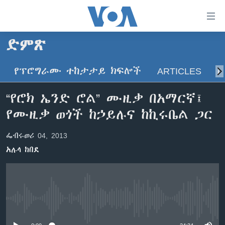
በቀላሉ
የመሥሪያ
ማገናኛዎች
ድምጽ
ዜና
ወደ
ዋናው
የፕሮግራሙ ተከታታይ ክፍሎች
ARTICLES
ስ
ኑሮ በጤንነት
ኢትዮጵያ
ይዘት
ጋቢና ቪኦኤ
እለፍ
አፍሪካ
“የሮክ ኤንድ ሮል” ሙዚቃ በአማርኛ፤
ወደ
ከምሽቱ ሦስት ሰዓት የአማርኛ ዜና
ዓለምአቀፍ
የሙዚቃ ወጎች ከኃይሉና ከኪሩቤል ጋር
ዋናው
ቪዲዮ
ይዘት
አሜሪካ
ፌብሩወሪ 04, 2013
እለፍ
የፎቶ መድብሎች
መካከለኛው ምሥራቅ
ወደ
አሉላ ከበደ
ክምችት
ዋናው
ይዘት
እለፍ
Learning English
No media source currently available
ይከተሉን