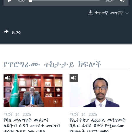
0:00
24:34
ቀጥተኛ መገናኛ
ቋንቋዎች
አጋሩ
የፕሮግራሙ ተከታታይ ክፍሎች
ማርች 14, 2025
ማርች 14, 2025
የባለ ሥልጣናት መፈታት
የኢትዮጵያ ፌደራል መንግሥት
ለደቡብ ሱዳን ውጥረት መርገብ
በዶ.ር ደብረ ጽዮን የሚመራው
ቁልፍ ጉዳይ ነው ተባለ
የህወሓት ቡድን ወቀሰ