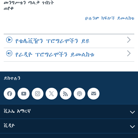
መንግሥቱን ጣልቃ ገብነት
ጠየቀ
ሁሉንም ክፍሎች ይመልከቱ
የቴሌቪዥን ፕሮግራሞችን ይዩ
የራዲዮ ፕሮግራሞችን ይመልከቱ
ይከተሉን
ቪኦኤ አማርኛ
ቪዲዮ