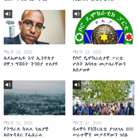
ማርች 14, 2025
ማርች 13, 2025
አይኤምኤፍ እና ኢትዮጵያ
የቦሮ ዴሞክራሲያዊ ፓርቲ
በዋጋ ግሽበት ትንበያ ተለያዩ
ሦስት አባላቱ መታሰራቸውን
አስታወቀ
ማርች 12, 2025
ማርች 12, 2025
የትግራይ ክልል ጊዜያዊ
በሐዋሳ ዩኒቨርሲቲ ያገለገሉ 800
አስተዳደር የፌደራል
ሠራተኞች መታዳቸውን ገለጹ