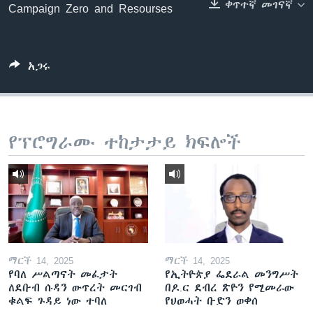
ቀጥተኛ መገናኛ
Campaign Zero and Resourses
ቋንቋዎች
አጋሩ
የፕሮግራሙ ተከታታይ ክፍሎች
ማርች 14, 2025
ማርች 14, 2025
የባለ ሥልጣናት መፈታት
የኢትዮጵያ ፌደራል መንግሥት
ለደቡብ ሱዳን ውጥረት መርገብ
በዶ.ር ደብረ ጽዮን የሚመራው
ቁልፍ ጉዳይ ነው ተባለ
የህወሓት ቡድን ወቀሰ