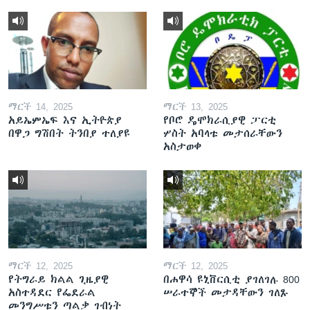
ማርች 14, 2025
ማርች 13, 2025
አይኤምኤፍ እና ኢትዮጵያ
የቦሮ ዴሞክራሲያዊ ፓርቲ
በዋጋ ግሽበት ትንበያ ተለያዩ
ሦስት አባላቱ መታሰራቸውን
አስታወቀ
ማርች 12, 2025
ማርች 12, 2025
የትግራይ ክልል ጊዜያዊ
በሐዋሳ ዩኒቨርሲቲ ያገለገሉ 800
አስተዳደር የፌደራል
ሠራተኞች መታዳቸውን ገለጹ
መንግሥቱን ጣልቃ ገብነት