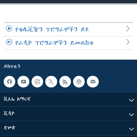
ቋንቋዎች
የቴሌቪዥን ፕሮግራሞችን ይዩ
የራዲዮ ፕሮግራሞችን ይመልከቱ
ይከተሉን
ቪኦኤ አማርኛ
ቪዲዮ
ድምጽ