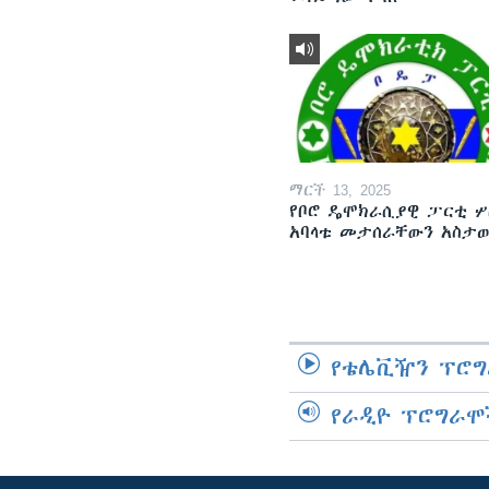
ማርች 13, 2025
የቦሮ ዴሞክራሲያዊ ፓርቲ ሦ
አባላቱ መታሰራቸውን አስታ
የቴሌቪዥን ፕሮግ
የራዲዮ ፕሮግራሞ