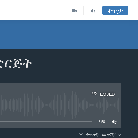
ቀጥታ
ድርጅት
EMBED
able
8:50
ቀጥተኛ መገናኛ