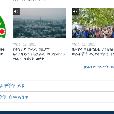
ማርች 12, 2025
ማርች 12, 2025
ስት
የትግራይ ክልል ጊዜያዊ
በሐዋሳ ዩኒቨርሲቲ ያገለገሉ
ወቀ
አስተዳደር የፌደራል መንግሥቱን
ሠራተኞች መታዳቸውን ገ
ጣልቃ ገብነት ጠየቀ
ሁሉንም ክፍሎች ይ
ራሞችን ይዩ
ችን ይመልከቱ