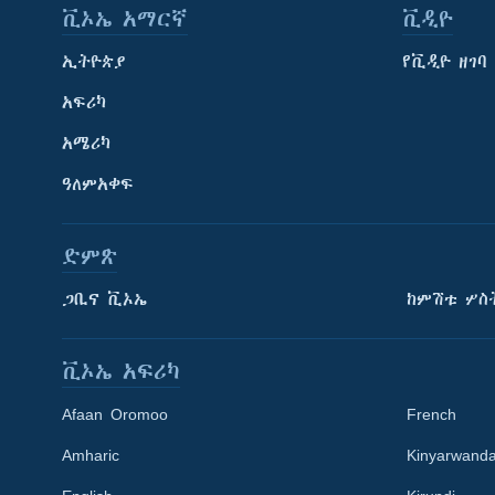
ቪኦኤ አማርኛ
ቪዲዮ
ኢትዮጵያ
የቪዲዮ ዘገባ
አፍሪካ
አሜሪካ
ዓለምአቀፍ
ድምጽ
ጋቢና ቪኦኤ
ከምሽቱ ሦስ
ቪኦኤ አፍሪካ
Afaan Oromoo
French
Amharic
Kinyarwand