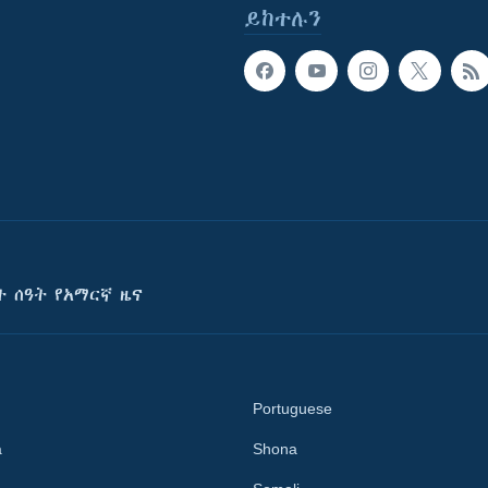
ይከተሉን
ት ሰዓት የአማርኛ ዜና
Portuguese
a
Shona