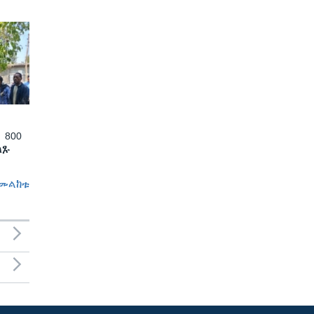
 800
ለጹ
መልከቱ