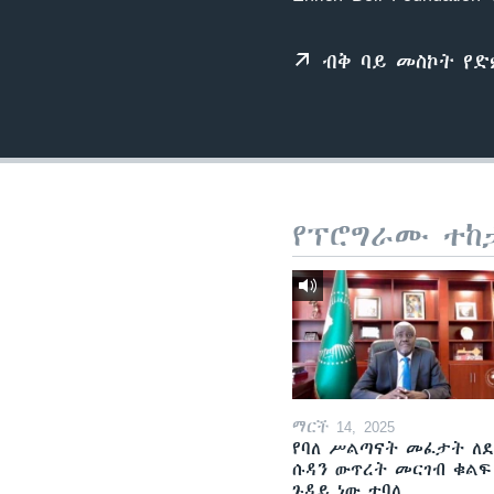
ብቅ ባይ መስኮት የ
የፕሮግራሙ ተከ
ማርች 14, 2025
የባለ ሥልጣናት መፈታት ለ
ሱዳን ውጥረት መርገብ ቁልፍ
ጉዳይ ነው ተባለ