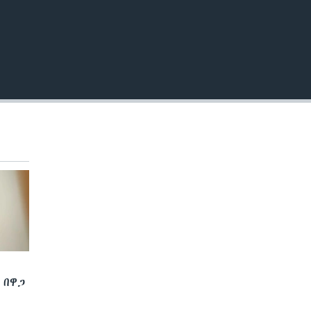
EMBED
 በዋጋ