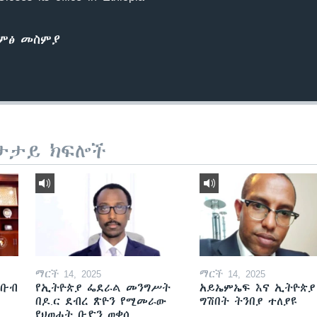
ድምፅ መስምያ
ታታይ ክፍሎች
ማርች 14, 2025
ማርች 14, 2025
ደቡብ
የኢትዮጵያ ፌደራል መንግሥት
አይኤምኤፍ እና ኢትዮጵያ
በዶ.ር ደብረ ጽዮን የሚመራው
ግሽበት ትንበያ ተለያዩ
የህወሓት ቡድን ወቀሰ