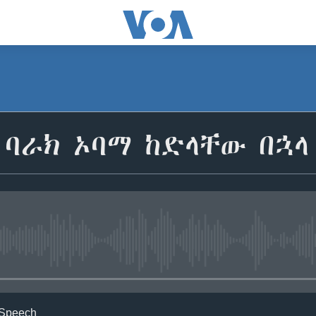
ባራክ ኦባማ ከድላቸው በኋላ
No media source currently avail
 Speech