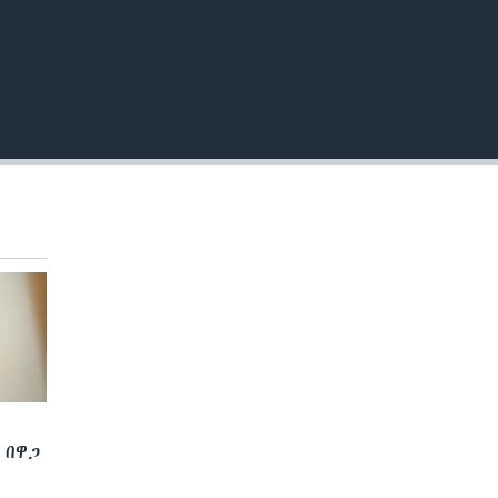
EMBED
 በዋጋ