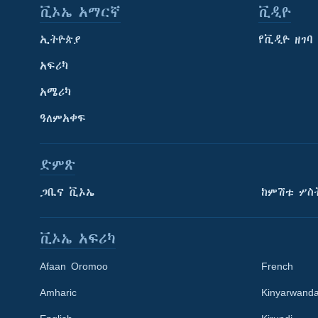
ቪኦኤ አማርኛ
ቪዲዮ
ኢትዮጵያ
የቪዲዮ ዘገባ
አፍሪካ
አሜሪካ
ዓለምአቀፍ
ድምጽ
ጋቢና ቪኦኤ
ከምሽቱ ሦስ
ቪኦኤ አፍሪካ
Afaan Oromoo
French
Amharic
Kinyarwand