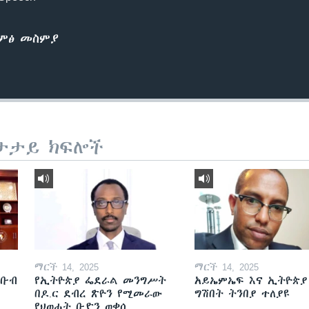
ድምፅ መስምያ
ታታይ ክፍሎች
ማርች 14, 2025
ማርች 14, 2025
ደቡብ
የኢትዮጵያ ፌደራል መንግሥት
አይኤምኤፍ እና ኢትዮጵያ
በዶ.ር ደብረ ጽዮን የሚመራው
ግሽበት ትንበያ ተለያዩ
የህወሓት ቡድን ወቀሰ