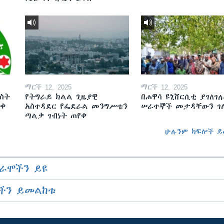
ማርች 12, 2025
ማርች 12, 2025
ስት
የትግራይ ክልል ጊዜያዊ
በሐዋሳ ዩኒቨርሲቲ ያገለገሉ
ወቀ
አስተዳደር የፌደራል መንግሥቱን
ሠራተኞች መታዳቸውን ገ
ጣልቃ ገብነት ጠየቀ
ሁሉንም ክፍሎች ይ
ራሞችን ይዩ
ችን ይመልከቱ