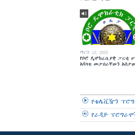
ማርች 13, 2025
የቦሮ ዴሞክራሲያዊ ፓርቲ ሦ
አባላቱ መታሰራቸውን አስታ
የቴሌቪዥን ፕሮግ
የራዲዮ ፕሮግራሞ