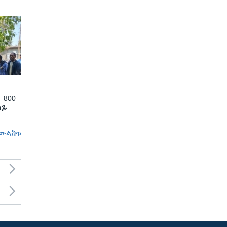
 800
ለጹ
መልከቱ