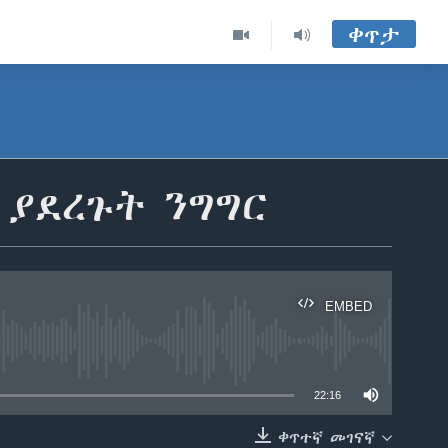
ቀጥታ
 ያደረጉት ንግግር
EMBED
able
22:16
ቀጥተኛ መገናኛ