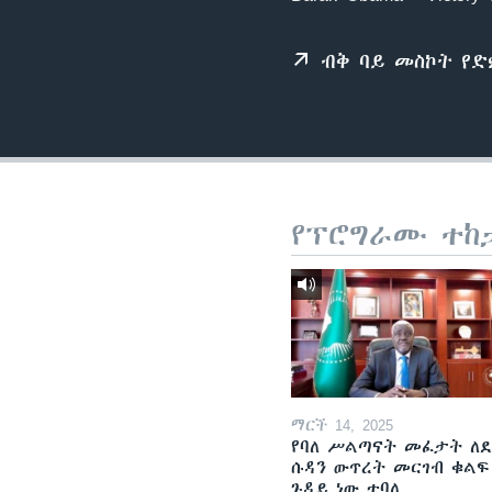
ብቅ ባይ መስኮት የ
የፕሮግራሙ ተከ
ማርች 14, 2025
የባለ ሥልጣናት መፈታት ለ
ሱዳን ውጥረት መርገብ ቁልፍ
ጉዳይ ነው ተባለ