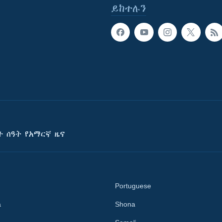
ይከተሉን
ት ሰዓት የአማርኛ ዜና
Portuguese
a
Shona