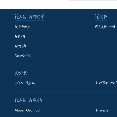
ቪኦኤ አማርኛ
ቪዲዮ
ኢትዮጵያ
የቪዲዮ ዘገባ
አፍሪካ
አሜሪካ
ዓለምአቀፍ
ድምጽ
ጋቢና ቪኦኤ
ከምሽቱ ሦስ
ቪኦኤ አፍሪካ
Afaan Oromoo
French