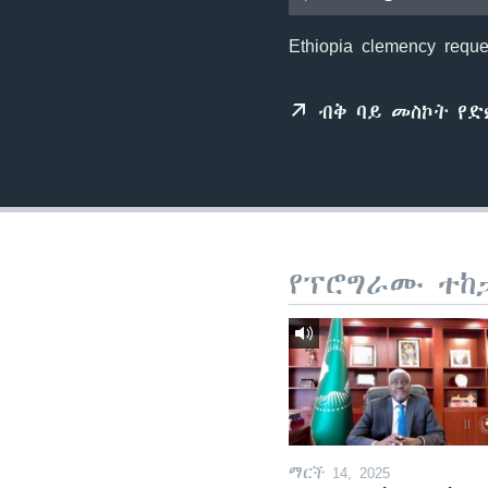
Ethiopia clemency reque
ብቅ ባይ መስኮት የ
የፕሮግራሙ ተከ
ማርች 14, 2025