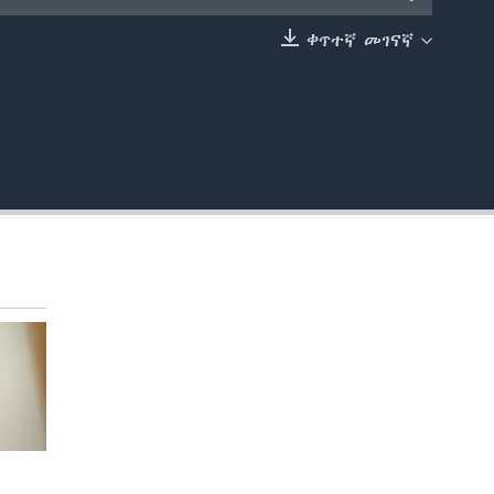
ቀጥተኛ መገናኛ
EMBED