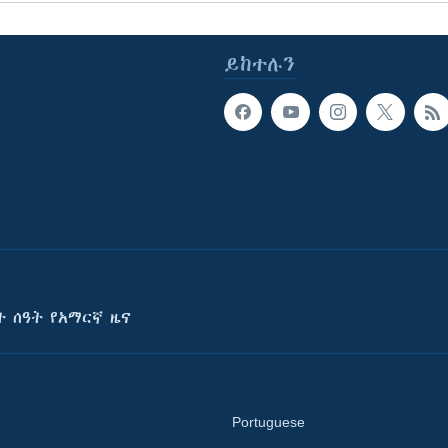
ይከተሉን
ት ሰዓት የአማርኛ ዜና
Portuguese