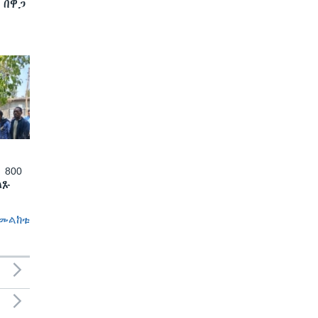
 በዋጋ
 800
ለጹ
መልከቱ