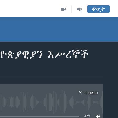
ቀጥታ
ትዮጵያዊያን እሥረኞች
EMBED
able
6:02