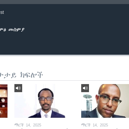
st
ድምፅ መስምያ
ታታይ ክፍሎች
ማርች 14, 2025
ማርች 14, 2025