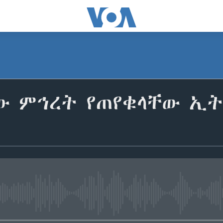
ው ምኅረት የጠየቁላቸው ኢ
No media source currently avail