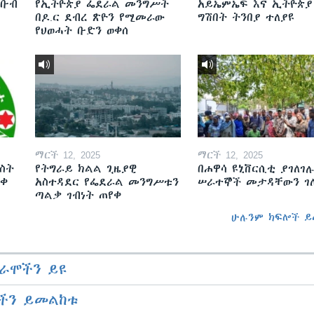
ደቡብ
የኢትዮጵያ ፌደራል መንግሥት
አይኤምኤፍ እና ኢትዮጵያ
በዶ.ር ደብረ ጽዮን የሚመራው
ግሽበት ትንበያ ተለያዩ
የህወሓት ቡድን ወቀሰ
ማርች 12, 2025
ማርች 12, 2025
ስት
የትግራይ ክልል ጊዜያዊ
በሐዋሳ ዩኒቨርሲቲ ያገለገሉ
ወቀ
አስተዳደር የፌደራል መንግሥቱን
ሠራተኞች መታዳቸውን ገ
ጣልቃ ገብነት ጠየቀ
ሁሉንም ክፍሎች ይ
ራሞችን ይዩ
ችን ይመልከቱ