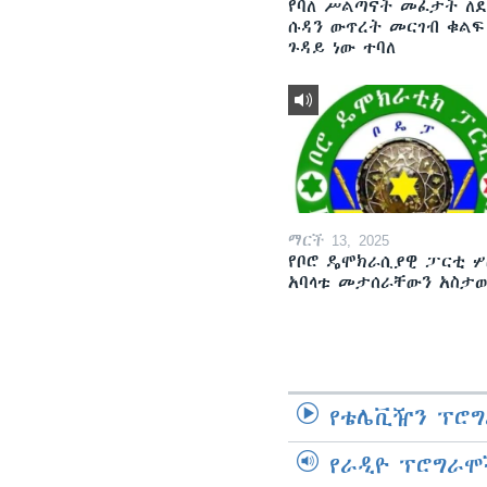
የባለ ሥልጣናት መፈታት ለ
ሱዳን ውጥረት መርገብ ቁልፍ
ጉዳይ ነው ተባለ
ማርች 13, 2025
የቦሮ ዴሞክራሲያዊ ፓርቲ ሦ
አባላቱ መታሰራቸውን አስታ
የቴሌቪዥን ፕሮግ
የራዲዮ ፕሮግራሞ