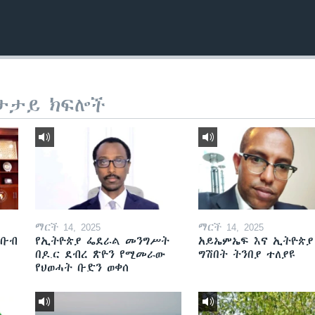
ታታይ ክፍሎች
ማርች 14, 2025
ማርች 14, 2025
ደቡብ
የኢትዮጵያ ፌደራል መንግሥት
አይኤምኤፍ እና ኢትዮጵያ
በዶ.ር ደብረ ጽዮን የሚመራው
ግሽበት ትንበያ ተለያዩ
የህወሓት ቡድን ወቀሰ