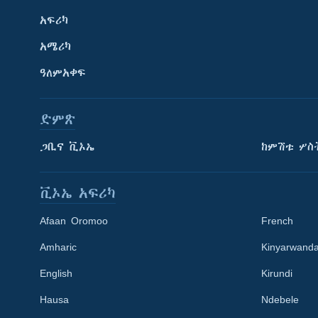
አፍሪካ
አሜሪካ
ዓለምአቀፍ
ድምጽ
ጋቢና ቪኦኤ
ከምሽቱ ሦስ
ቪኦኤ አፍሪካ
Afaan Oromoo
French
Amharic
Kinyarwand
English
Kirundi
Learning English
Hausa
Ndebele
ይከተሉን