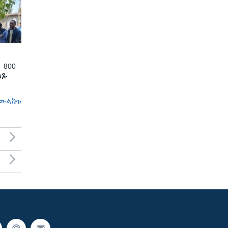
 800
ለጹ
መልከቱ