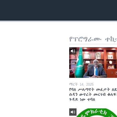
የፕሮግራሙ ተከ
ማርች 14, 2025
የባለ ሥልጣናት መፈታት ለ
ሱዳን ውጥረት መርገብ ቁልፍ
ጉዳይ ነው ተባለ