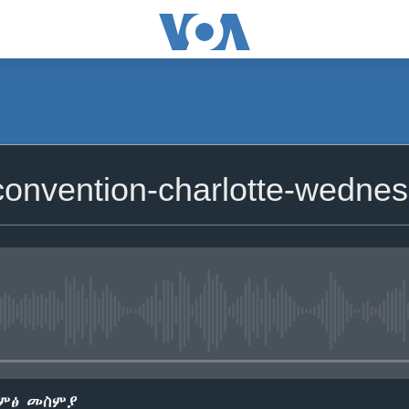
onvention-charlotte-wedne
No media source currently avail
ድምፅ መስምያ