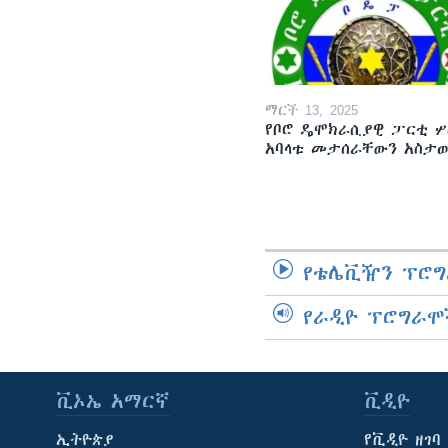
ማርች 13, 2025
የቦሮ ዴሞክራሲያዊ ፓርቲ ሦ
አባላቱ መታሰራቸውን አስታ
የቴሌቪዥን ፕሮግ
የራዲዮ ፕሮግራሞ
ቪኦኤ አማርኛ
ቪዲዮ
ኢትዮጵያ
የቪዲዮ ዘገባ