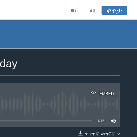
ቀጥታ
sday
EMBED
able
6:15
ቀጥተኛ መገናኛ