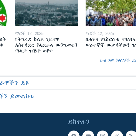
ማርች 12, 2025
ማርች 12, 2025
ስት
የትግራይ ክልል ጊዜያዊ
በሐዋሳ ዩኒቨርሲቲ ያገለገሉ
ወቀ
አስተዳደር የፌደራል መንግሥቱን
ሠራተኞች መታዳቸውን ገ
ጣልቃ ገብነት ጠየቀ
ሁሉንም ክፍሎች ይ
ራሞችን ይዩ
ችን ይመልከቱ
ይከተሉን