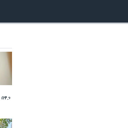
EMBED
 በዋጋ