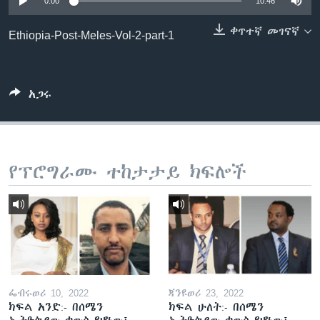
0:00
10:46
ቀጥተኛ መገናኛ
Ethiopia-Post-Meles-Vol-2-part-1
ቋንቋዎች
አጋሩ
የፕሮግራሙ ተከታታይ ክፍሎች
ፌብሩወሪ 10, 2022
ጃንዩወሪ 23, 2022
ክፍል አንድ:- በሰሜን
ክፍል ሁለት:- በሰሜን