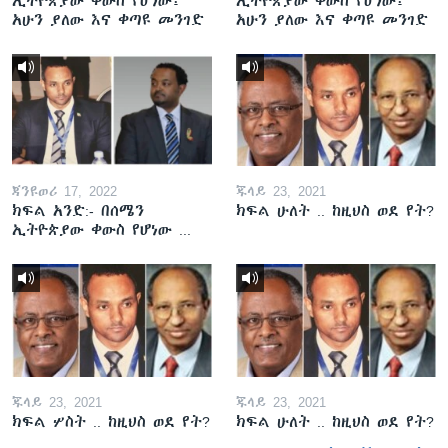
ኢትዮጵያው ቀውስ የሆነው፤
ኢትዮጵያው ቀውስ የሆነው፤
አሁን ያለው እና ቀጣዩ መንገድ
አሁን ያለው እና ቀጣዩ መንገድ
ጃንዩወሪ 17, 2022
ጁላይ 23, 2021
ክፍል አንድ:- በሰሜን
ክፍል ሁለት .. ከዚህስ ወደ የት?
ኢትዮጵያው ቀውስ የሆነው ...
ጁላይ 23, 2021
ጁላይ 23, 2021
ክፍል ሦስት .. ከዚህስ ወደ የት?
ክፍል ሁለት .. ከዚህስ ወደ የት?