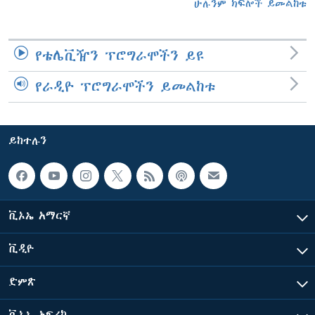
ሁሉንም ክፍሎች ይመልከቱ
የቴሌቪዥን ፕሮግራሞችን ይዩ
የራዲዮ ፕሮግራሞችን ይመልከቱ
ይከተሉን
ቪኦኤ አማርኛ
ቪዲዮ
ድምጽ
ቪኦኤ አፍሪካ