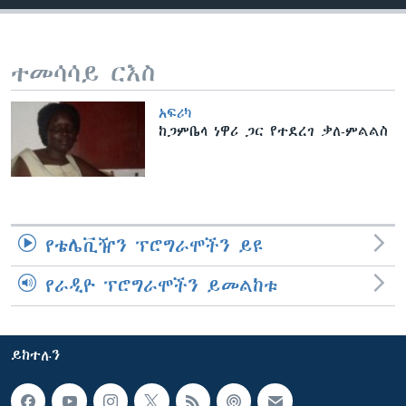
ቋንቋዎች
ተመሳሳይ ርእስ
አፍሪካ
ከጋምቤላ ነዋሪ ጋር የተደረገ ቃለ-ምልልስ
የቴሌቪዥን ፕሮግራሞችን ይዩ
የራዲዮ ፕሮግራሞችን ይመልከቱ
ይከተሉን