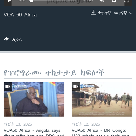
0:00
0:01:00
ቀጥተኛ መገናኛ
VOA 60 Africa
ቋንቋዎች
አጋሩ
የፕሮግራሙ ተከታታይ ክፍሎች
ማርች 13, 2025
ማርች 12, 2025
VOA60 Africa - Angola says
VOA60 Africa - DR Congo:
direct talks between DRC and
M23 rebels set up their own