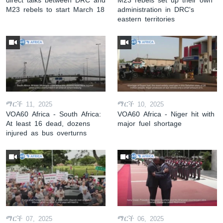
M23 rebels to start March 18
administration in DRC's
eastern territories
ማርች 11, 2025
ማርች 10, 2025
VOA60 Africa - South Africa:
VOA60 Africa - Niger hit with
At least 16 dead, dozens
major fuel shortage
injured as bus overturns
ማርች 07, 2025
ማርች 06, 2025