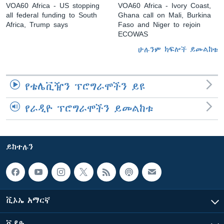
VOA60 Africa - US stopping
VOA60 Africa - Ivory Coast,
all federal funding to South
Ghana call on Mali, Burkina
Africa, Trump says
Faso and Niger to rejoin
ECOWAS
ሁሉንም ክፍሎች ይመልከቱ
የቴሌቪዥን ፕሮግራሞችን ይዩ
የራዲዮ ፕሮግራሞችን ይመልከቱ
ይከተሉን
ቪኦኤ አማርኛ
ቪዲዮ