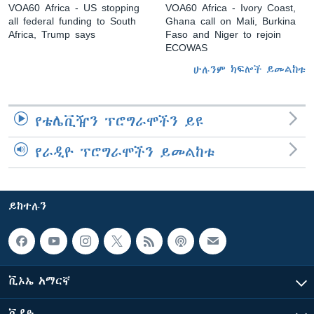
VOA60 Africa - US stopping
VOA60 Africa - Ivory Coast,
all federal funding to South
Ghana call on Mali, Burkina
Africa, Trump says
Faso and Niger to rejoin
ECOWAS
ሁሉንም ክፍሎች ይመልከቱ
የቴሌቪዥን ፕሮግራሞችን ይዩ
የራዲዮ ፕሮግራሞችን ይመልከቱ
ይከተሉን
ቪኦኤ አማርኛ
ቪዲዮ