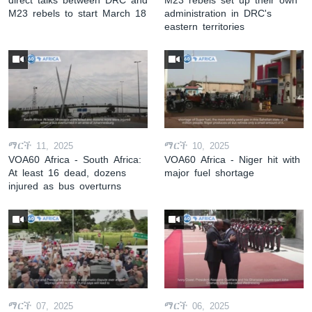
M23 rebels to start March 18
administration in DRC's
eastern territories
ማርች 11, 2025
ማርች 10, 2025
VOA60 Africa - South Africa:
VOA60 Africa - Niger hit with
At least 16 dead, dozens
major fuel shortage
injured as bus overturns
ማርች 07, 2025
ማርች 06, 2025