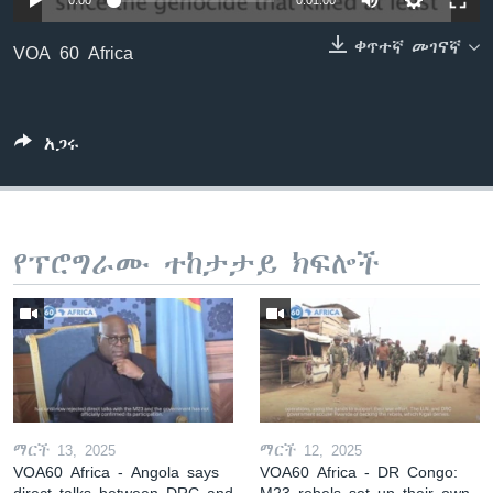
0:00
0:01:00
ቀጥተኛ መገናኛ
VOA 60 Africa
ቋንቋዎች
አጋሩ
የፕሮግራሙ ተከታታይ ክፍሎች
ማርች 13, 2025
ማርች 12, 2025
VOA60 Africa - Angola says
VOA60 Africa - DR Congo:
direct talks between DRC and
M23 rebels set up their own