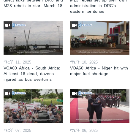
M23 rebels to start March 18
administration in DRC's
eastern territories
ማርች 11, 2025
ማርች 10, 2025
VOA60 Africa - South Africa:
VOA60 Africa - Niger hit with
At least 16 dead, dozens
major fuel shortage
injured as bus overturns
ማርች 07, 2025
ማርች 06, 2025