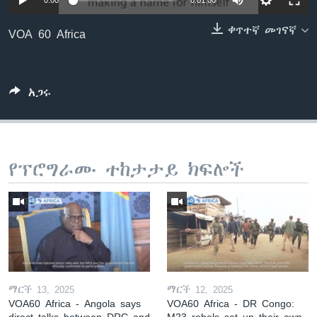
0:00
0:01:00
ቀጥተኛ መገናኛ
VOA 60 Africa
ቋንቋዎች
አጋሩ
የፕሮግራሙ ተከታታይ ክፍሎች
ማርች 13, 2025
ማርች 12, 2025
VOA60 Africa - Angola says
VOA60 Africa - DR Congo:
direct talks between DRC and
M23 rebels set up their own