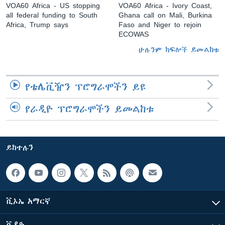
VOA60 Africa - US stopping
VOA60 Africa - Ivory Coast,
all federal funding to South
Ghana call on Mali, Burkina
Africa, Trump says
Faso and Niger to rejoin
ECOWAS
ሁሉንም ክፍሎች ይመልከቱ
የቴሌቪዥን ፕሮግራሞችን ይዩ
የራዲዮ ፕሮግራሞችን ይመልከቱ
ይከተሉን
ቪኦኤ አማርኛ
ቪዲዮ