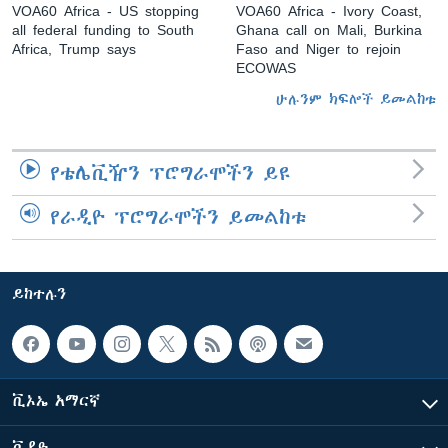
VOA60 Africa - US stopping
VOA60 Africa - Ivory Coast,
all federal funding to South
Ghana call on Mali, Burkina
Africa, Trump says
Faso and Niger to rejoin
ECOWAS
ሁሉንም ክፍሎች ይመልከቱ
የቴሌቪዥን ፕሮግራሞችን ይዩ
የራዲዮ ፕሮግራሞችን ይመልከቱ
ይከተሉን
ቪኦኤ አማርኛ
ቪዲዮ