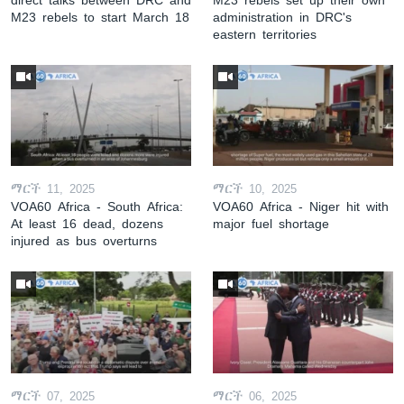
M23 rebels to start March 18
administration in DRC's
eastern territories
ማርች 11, 2025
ማርች 10, 2025
VOA60 Africa - South Africa:
VOA60 Africa - Niger hit with
At least 16 dead, dozens
major fuel shortage
injured as bus overturns
ማርች 07, 2025
ማርች 06, 2025