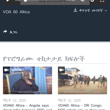
0:00
0:01:00
ቀጥተኛ መገናኛ
VOA 60 Africa
ቋንቋዎች
አጋሩ
የፕሮግራሙ ተከታታይ ክፍሎች
ማርች 13, 2025
ማርች 12, 2025
VOA60 Africa - Angola says
VOA60 Africa - DR Congo:
direct talks between DRC and
M23 rebels set up their own