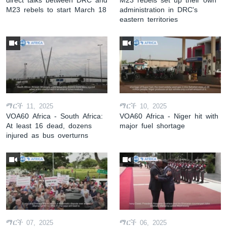
M23 rebels to start March 18
administration in DRC's
eastern territories
ማርች 11, 2025
ማርች 10, 2025
VOA60 Africa - South Africa:
VOA60 Africa - Niger hit with
At least 16 dead, dozens
major fuel shortage
injured as bus overturns
ማርች 07, 2025
ማርች 06, 2025