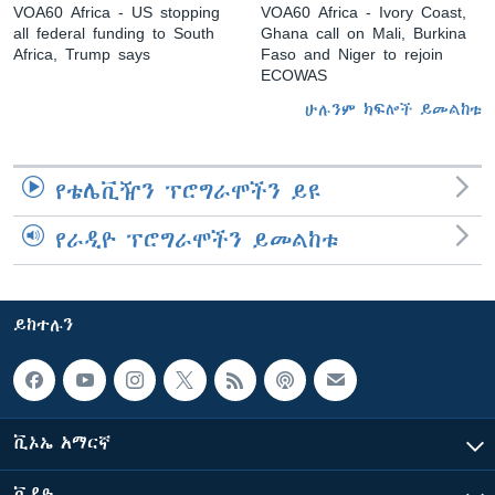
VOA60 Africa - US stopping
VOA60 Africa - Ivory Coast,
all federal funding to South
Ghana call on Mali, Burkina
Africa, Trump says
Faso and Niger to rejoin
ECOWAS
ሁሉንም ክፍሎች ይመልከቱ
የቴሌቪዥን ፕሮግራሞችን ይዩ
የራዲዮ ፕሮግራሞችን ይመልከቱ
ይከተሉን
ቪኦኤ አማርኛ
ቪዲዮ