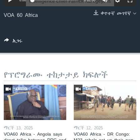
0:00
0:01:00
ቀጥተኛ መገናኛ
VOA 60 Africa
ቋንቋዎች
አጋሩ
የፕሮግራሙ ተከታታይ ክፍሎች
ማርች 13, 2025
ማርች 12, 2025
VOA60 Africa - Angola says
VOA60 Africa - DR Congo:
direct talks between DRC and
M23 rebels set up their own