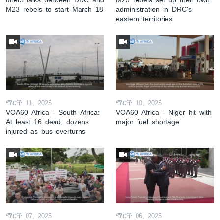
M23 rebels to start March 18
administration in DRC's
eastern territories
ማርች 11, 2025
ማርች 10, 2025
VOA60 Africa - South Africa:
VOA60 Africa - Niger hit with
At least 16 dead, dozens
major fuel shortage
injured as bus overturns
ማርች 07, 2025
ማርች 06, 2025