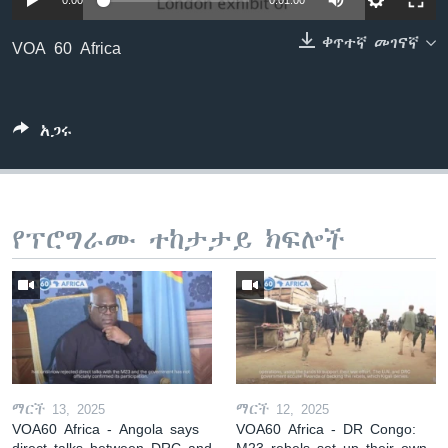
0:00
0:01:00
ቀጥተኛ መገናኛ
VOA 60 Africa
ቋንቋዎች
አጋሩ
የፕሮግራሙ ተከታታይ ክፍሎች
ማርች 13, 2025
ማርች 12, 2025
VOA60 Africa - Angola says
VOA60 Africa - DR Congo:
direct talks between DRC and
M23 rebels set up their own