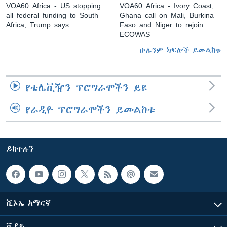
VOA60 Africa - US stopping
VOA60 Africa - Ivory Coast,
all federal funding to South
Ghana call on Mali, Burkina
Africa, Trump says
Faso and Niger to rejoin
ECOWAS
ሁሉንም ክፍሎች ይመልከቱ
የቴሌቪዥን ፕሮግራሞችን ይዩ
የራዲዮ ፕሮግራሞችን ይመልከቱ
ይከተሉን
ቪኦኤ አማርኛ
ቪዲዮ