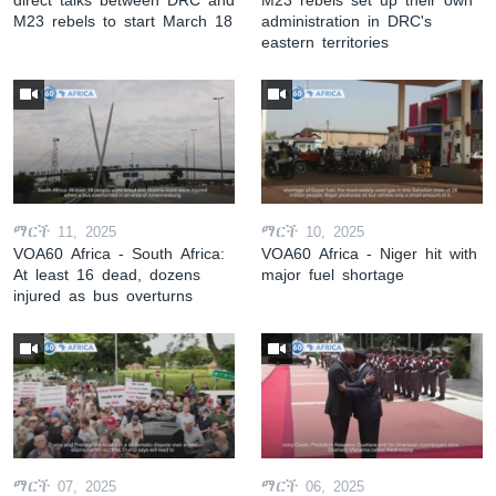
M23 rebels to start March 18
administration in DRC's
eastern territories
ማርች 11, 2025
ማርች 10, 2025
VOA60 Africa - South Africa:
VOA60 Africa - Niger hit with
At least 16 dead, dozens
major fuel shortage
injured as bus overturns
ማርች 07, 2025
ማርች 06, 2025