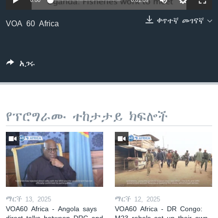
0:00
0:01:09
ቀጥተኛ መገናኛ
VOA 60 Africa
ቋንቋዎች
አጋሩ
የፕሮግራሙ ተከታታይ ክፍሎች
ማርች 13, 2025
ማርች 12, 2025
VOA60 Africa - Angola says
VOA60 Africa - DR Congo:
direct talks between DRC and
M23 rebels set up their own