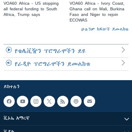
VOA60 Africa - US stopping
VOA60 Africa - Ivory Coast,
all federal funding to South
Ghana call on Mali, Burkina
Africa, Trump says
Faso and Niger to rejoin
ECOWAS
ሁሉንም ክፍሎች ይመልከቱ
የቴሌቪዥን ፕሮግራሞችን ይዩ
የራዲዮ ፕሮግራሞችን ይመልከቱ
ይከተሉን
ቪኦኤ አማርኛ
ቪዲዮ