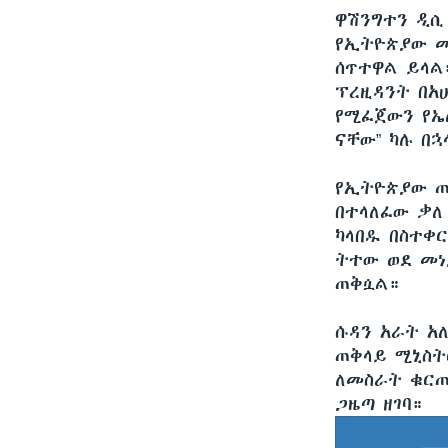
ዋሽንግተን ዲ
የኢትዮጵያው መ
ሰጥተዋል ይላል
ፕረዚዳንት በአሁ
የሚፈጀውን የኤ
ናቸው” ካሉ በኋ
የኢትዮጵያው ጠ
በተላለፈው ቃለ
ካላበዱ በስተቀ
ትተው ወደ መነ
ጠቅሷል።
ሱዳን አራት አ
ጠቅላይ ሚኒስት
ለመስራት ቁርጠ
ጋዜጣ ዘገባ።