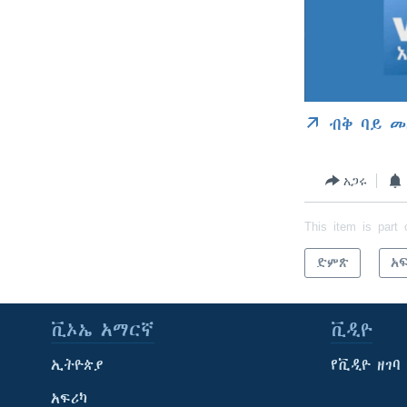
ብቅ ባይ መ
አጋሩ
This item is part 
ድምጽ
አ
ቪኦኤ አማርኛ
ቪዲዮ
ኢትዮጵያ
የቪዲዮ ዘገባ
አፍሪካ