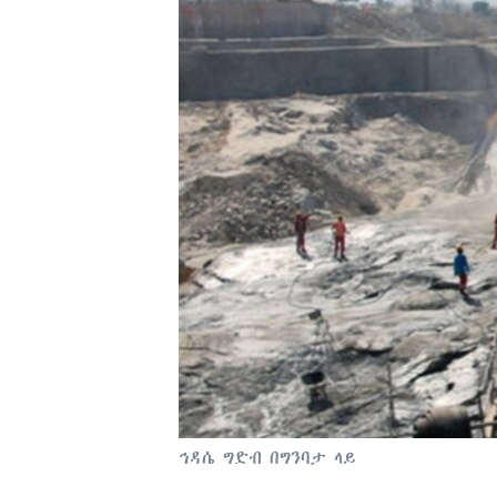
ኅዳሴ ግድብ በግንባታ ላይ