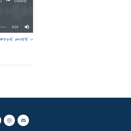
D
SHARE
8:24
ቀጥተኛ መገናኛ
SHARE