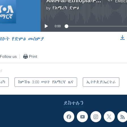
AMH-af-Ethiopia-Press-Review-6-14-13
EMBE
by
የአሜሪካ ድምፅ
No media source currently available
0:00
ስኮት የድምፅ መስምያ
EMBED
Follow us
Print
of
ፍሪካ
ከምሽቱ 3:00 ሠዐት የአማርኛ ዜና
ኢትዮጵያ/ኤርትራ
ይከተሉን