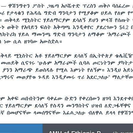
ሲ —
ዋሽንግተን ፖስት ጋዜጣ አሶሼተድ ፕረስን ጠቅሶ ባሰፈረው 
ሪ የታላቁን የሕዳሴ ግድብ ግንባታን የሚያቆም ሀይል የለም 
። ጠቅላይ ሚኒስትር ሃይለማርያም ደሳለኝ ይህን ምላሽ የሰጡት 
ኑ ወቅት የአባይን ፍሰት አቅጣጫ እንዲቀየር ያደረገውን $4.2 
ለክትሪክ ሃይል ማመንጫ ግድብ ግንባታን ለማቆም “አማራጮች
ላ ነው ሲል ዘገባው አውስቷል።
ቅላይ ሚኒስትር አቶ ሃይለማርያም ደሳለኝ በኢትዮጵያ ቴሌቪዥ
 መጠይቅ ሲናገሩ “ሁሉም አማራጮች ሲባል ጦርነትንም ያካትታ
ር ያንን አማራጭ ይወስዳሉ የሚል እምነት የለኝም። እንዲህ አይነ
ጋግሩና መወያየቱ ጉዳይ እንዲያመሩ ጥሪ አደርጋለሁ” ማለታቸ
ለም አቀፍ ጠበብትንም ባቀፈው ቡድን የቀረበውን ዘገባ እንደተቀ
ር ሃይለማርያም ደሳለኝ የሱዳን መንግስትና ህዝብ ለድጋፋቸዋና
ኛ በመሆናቸው ላመሰግናቸው እፈልጋለሁ ብለዋል ይላላ የዋሽን