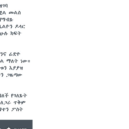
ዘገባ
የሚል መልስ
የግብጹ
ቢልዮን ዶላር
 ሁሉ ክፍት
ንና ሬድዮ
ል ማለት ነው።
ቱን እያያዝ
ውን ጋዜጣው
በለች የገለጹት
 ለጋራ ጥቅም
ግተን ፖስት