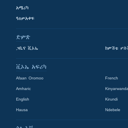
አሜሪካ
ዓለምአቀፍ
ድምጽ
ጋቢና ቪኦኤ
ከምሽቱ ሦስ
ቪኦኤ አፍሪካ
Afaan Oromoo
French
Amharic
Kinyarwand
English
Kirundi
Learning English
Hausa
Ndebele
ይከተሉን