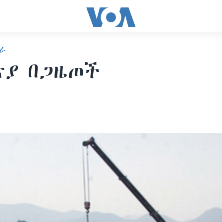
ራ
ጵያ በጋዜጦች