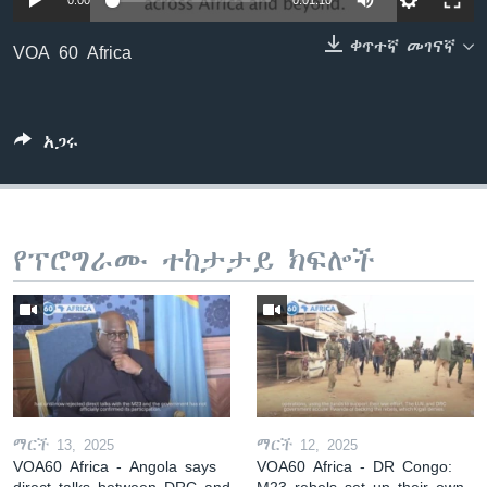
0:00
0:01:10
ቀጥተኛ መገናኛ
VOA 60 Africa
ቋንቋዎች
አጋሩ
የፕሮግራሙ ተከታታይ ክፍሎች
ማርች 13, 2025
ማርች 12, 2025
VOA60 Africa - Angola says
VOA60 Africa - DR Congo:
direct talks between DRC and
M23 rebels set up their own