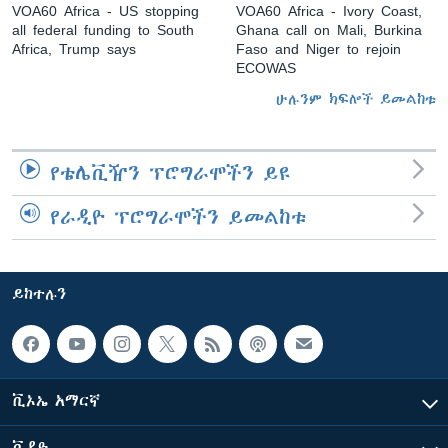
VOA60 Africa - US stopping
VOA60 Africa - Ivory Coast,
all federal funding to South
Ghana call on Mali, Burkina
Africa, Trump says
Faso and Niger to rejoin
ECOWAS
ሁሉንም ክፍሎች ይመልከቱ
የቴሌቪዥን ፕሮግራሞችን ይዩ
የራዲዮ ፕሮግራሞችን ይመልከቱ
ይከተሉን
ቪኦኤ አማርኛ
ቪዲዮ