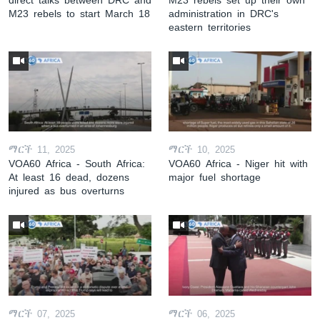
M23 rebels to start March 18
administration in DRC's
eastern territories
ማርች 11, 2025
ማርች 10, 2025
VOA60 Africa - South Africa:
VOA60 Africa - Niger hit with
At least 16 dead, dozens
major fuel shortage
injured as bus overturns
ማርች 07, 2025
ማርች 06, 2025