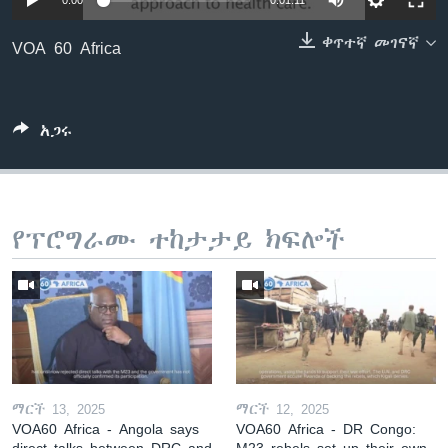
0:00
0:01:11
ቀጥተኛ መገናኛ
VOA 60 Africa
ቋንቋዎች
አጋሩ
የፕሮግራሙ ተከታታይ ክፍሎች
ማርች 13, 2025
ማርች 12, 2025
VOA60 Africa - Angola says
VOA60 Africa - DR Congo:
direct talks between DRC and
M23 rebels set up their own