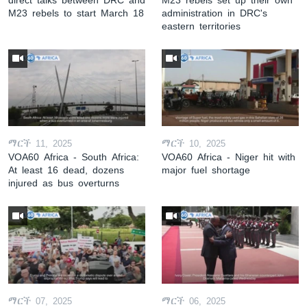
M23 rebels to start March 18
administration in DRC's
eastern territories
ማርች 11, 2025
ማርች 10, 2025
VOA60 Africa - South Africa:
VOA60 Africa - Niger hit with
At least 16 dead, dozens
major fuel shortage
injured as bus overturns
ማርች 07, 2025
ማርች 06, 2025