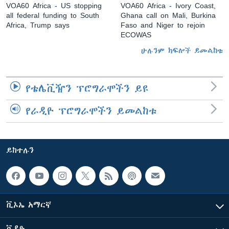
VOA60 Africa - US stopping
VOA60 Africa - Ivory Coast,
all federal funding to South
Ghana call on Mali, Burkina
Africa, Trump says
Faso and Niger to rejoin
ECOWAS
ሁሉንም ክፍሎች ይመልከቱ
የቴሌቪዥን ፕሮግራሞችን ይዩ
የራዲዮ ፕሮግራሞችን ይመልከቱ
ይከተሉን
ቪኦኤ አማርኛ
ቪዲዮ