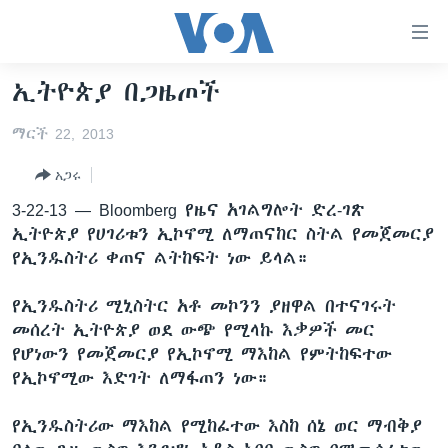
በቀላሉ
የመሥሪያ
ማገናኛዎች
ኢትዮጵያ በጋዜጦች
ዜና
ወደ
ዋናው
ማርች 22, 2013
ኑሮ በጤንነት
ኢትዮጵያ
ይዘት
አጋሩ
ጋቢና ቪኦኤ
እለፍ
አፍሪካ
ወደ
3-22-13 —
Bloomberg የዜና አገልግሎት ድረ-ገጽ
ከምሽቱ ሦስት ሰዓት የአማርኛ ዜና
ዓለምአቀፍ
ዋናው
ኢትዮጵያ የሀገሪቱን ኢኮኖሚ ለማጠናከር ስትል የመጀመርያ
ቪዲዮ
ይዘት
አሜሪካ
የኢንዱስትሪ ቀጠና ልትከፍት ነው ይላል።
እለፍ
የፎቶ መድብሎች
መካከለኛው ምሥራቅ
ወደ
የኢንዱስትሪ ሚኒስትር አቶ መኮንን ያዘዋል በተናገሩት
ክምችት
ዋናው
መሰረት ኢትዮጵያ ወደ ውጭ የሚላኩ እቃዎች መር
ይዘት
የሆነውን የመጀመርያ የኢኮኖሚ ማእከል የምትከፍተው
እለፍ
Learning English
የኢኮኖሚው እድገት ለማፋጠን ነው።
የኢንዱስትሪው ማእከል የሚከፈተው እስከ ሰኔ ወር ማብቅያ
ይከተሉን