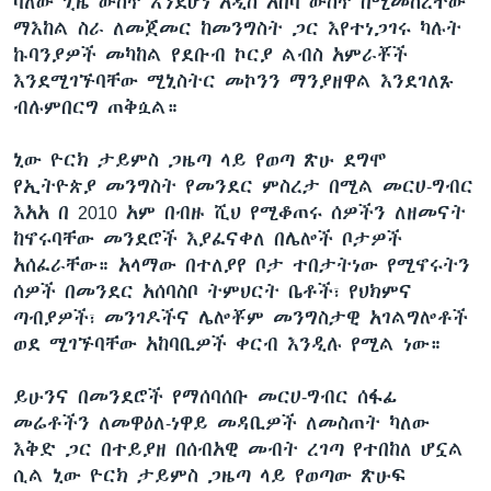
ባለው ጊዜ ውስጥ እንደሆነ አዲስ አበባ ውስጥ በሚመሰረተው
ማእከል ስራ ለመጀመር ከመንግስት ጋር እየተነጋገሩ ካሉት
ኩባንያዎች መካከል የደቡብ ኮርያ ልብስ አምራቾች
ቋንቋዎች
እንደሚገኙባቸው ሚኒስትር መኮንን ማንያዘዋል እንደገለጹ
ብሉምበርግ ጠቅሷል።
ኒው ዮርክ ታይምስ ጋዜጣ ላይ የወጣ ጽሁ ደግሞ
የኢትዮጵያ መንግስት የመንደር ምስረታ በሚል መርሀ-ግብር
እአአ በ 2010 አም በብዙ ሺህ የሚቆጠሩ ሰዎችን ለዘመናት
ከኖሩባቸው መንደሮች እያፈናቀለ በሌሎች ቦታዎች
አሰፈራቸው። አላማው በተለያየ ቦታ ተበታትነው የሚኖሩትን
ሰዎች በመንደር አሰባስቦ ትምህርት ቤቶች፣ የህክምና
ጣብያዎች፣ መንገዶችና ሌሎቾም መንግስታዊ አገልግሎቶች
ወደ ሚገኙባቸው አከባቢዎች ቀርብ እንዲሉ የሚል ነው።
ይሁንና በመንደሮች የማሰባሰቡ መርሀ-ግብር ሰፋፊ
መሬቶችን ለመዋዕለ-ነዋይ መዳቢዎች ለመስጠት ካለው
እቅድ ጋር በተይያዘ በሰብአዊ መብት ረገጣ የተበከለ ሆኗል
ሲል ኒው ዮርክ ታይምስ ጋዜጣ ላይ የወጣው ጽሁፍ