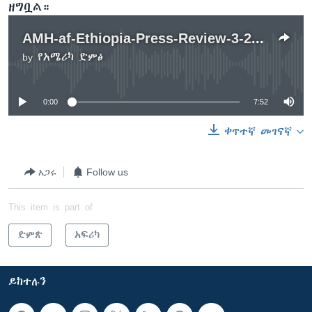
ዘግቧል።
AMH-af-Ethiopia-Press-Review-3-22-13
by
የአሜሪካ ድምፅ
No media source currently available
0:00
7:52
ቀጥተኛ መገናኛ
አጋሩ
Follow us
This item is part of
ድምጽ
አፍሪካ
ይከተሉን