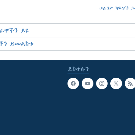
ሁሉንም ክፍሎች ይ
ራሞችን ይዩ
ችን ይመልከቱ
ይከተሉን