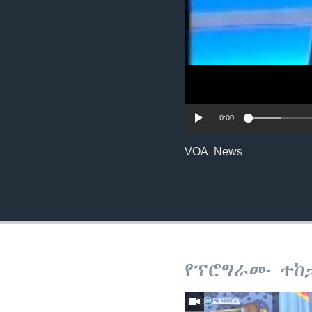
0:00
VOA News
የፕሮግራሙ ተከ