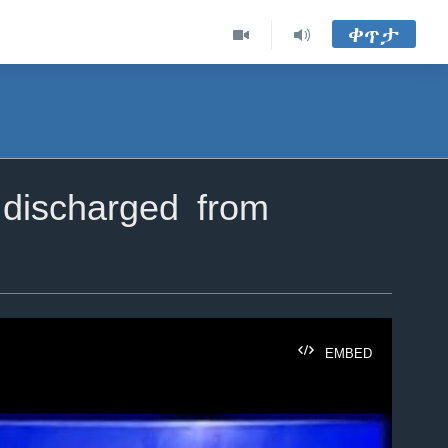
ቀጥታ
discharged from
EMBED