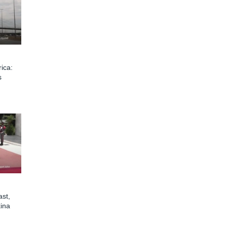
ica:
s
st,
ina