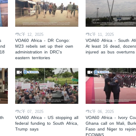
ማርች 12, 2025
ማርች 11, 2025
s
VOA60 Africa - DR Congo:
VOA60 Africa - South Afr
and
M23 rebels set up their own
At least 16 dead, dozen
 18
administration in DRC's
injured as bus overturns
eastern territories
ማርች 07, 2025
ማርች 06, 2025
th
VOA60 Africa - US stopping all
VOA60 Africa - Ivory Coa
federal funding to South Africa,
Ghana call on Mali, Burk
Trump says
Faso and Niger to rejoin
ECOWAS