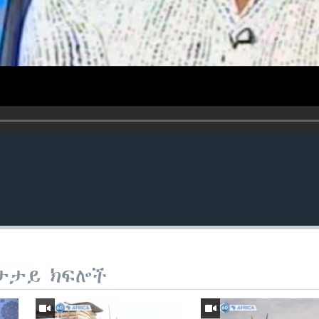
ታታይ ክፍሎች