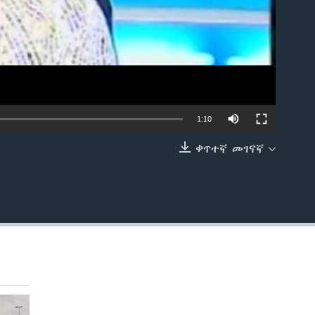
1:10
ቀጥተኛ መገናኛ
EMBED