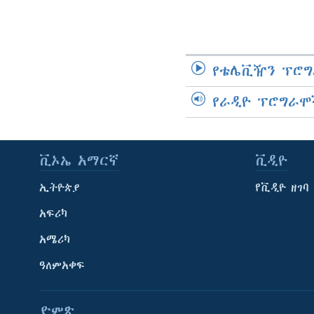
የቴሌቪዥን ፕሮግ
የራዲዮ ፕሮግራሞ
ቪኦኤ አማርኛ
ቪዲዮ
ኢትዮጵያ
የቪዲዮ ዘገባ
አፍሪካ
አሜሪካ
ዓለምአቀፍ
ድምጽ