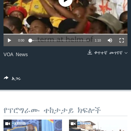
No media source currently available
ቋንቋዎች
0:00
1:10
ቀጥተኛ መገናኛ
VOA News
አጋሩ
የፕሮግራሙ ተከታታይ ክፍሎች