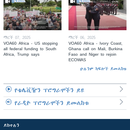
ማርች 07, 2025
ማርች 06, 2025
VOA60 Africa - US stopping
VOA60 Africa - Ivory Coast,
all federal funding to South
Ghana call on Mali, Burkina
Africa, Trump says
Faso and Niger to rejoin
ECOWAS
ሁሉንም ክፍሎች ይመልከቱ
የቴሌቪዥን ፕሮግራሞችን ይዩ
የራዲዮ ፕሮግራሞችን ይመልከቱ
ይከተሉን