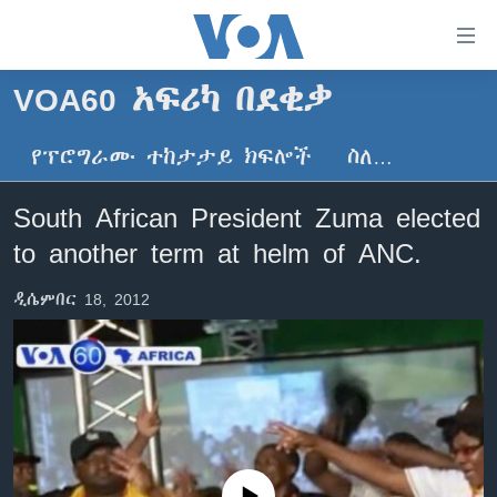
በቀላሉ
የመሥሪያ
ማገናኛዎች
VOA60 አፍሪካ በደቂቃ
ዜና
ወደ
ዋናው
የፕሮግራሙ ተከታታይ ክፍሎች
ስለ…
ኑሮ በጤንነት
ኢትዮጵያ
ይዘት
ጋቢና ቪኦኤ
እለፍ
አፍሪካ
South African President Zuma elected
ወደ
ከምሽቱ ሦስት ሰዓት የአማርኛ ዜና
ዓለምአቀፍ
to another term at helm of ANC.
ዋናው
ቪዲዮ
ይዘት
አሜሪካ
ዲሴምበር 18, 2012
እለፍ
የፎቶ መድብሎች
መካከለኛው ምሥራቅ
ወደ
ክምችት
ዋናው
ይዘት
እለፍ
Learning English
ይከተሉን