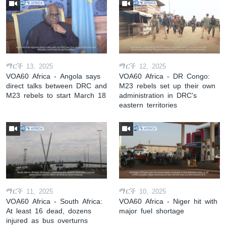
ማርች 13, 2025
ማርች 12, 2025
VOA60 Africa - Angola says
VOA60 Africa - DR Congo:
direct talks between DRC and
M23 rebels set up their own
M23 rebels to start March 18
administration in DRC's
eastern territories
ማርች 11, 2025
ማርች 10, 2025
VOA60 Africa - South Africa:
VOA60 Africa - Niger hit with
At least 16 dead, dozens
major fuel shortage
injured as bus overturns