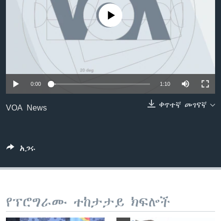
No media source currently available
ቋንቋዎች
0:00
1:10
ቀጥተኛ መገናኛ
VOA News
አጋሩ
የፕሮግራሙ ተከታታይ ክፍሎች