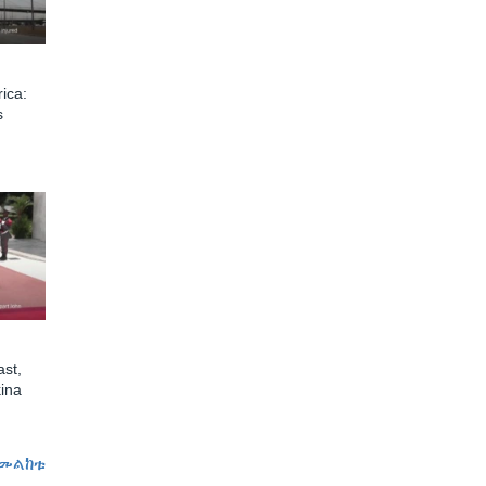
ica:
s
st,
ina
መልከቱ