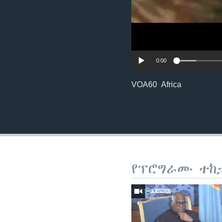
0:00
VOA60 Africa
የፕሮግራሙ ተከ