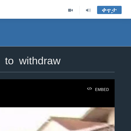
ቀጥታ
 to withdraw
EMBED