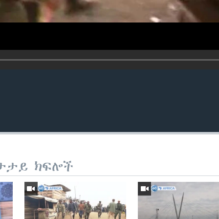
ታታይ ክፍሎች