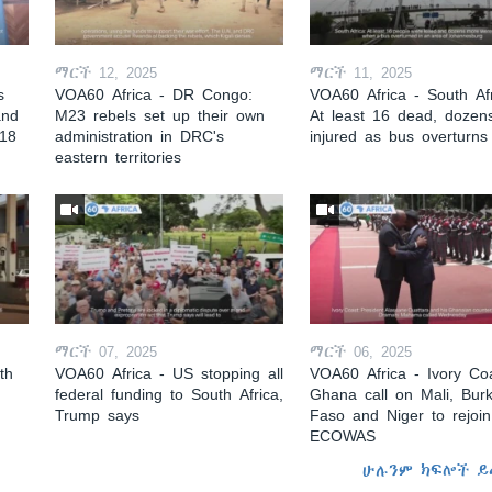
ማርች 12, 2025
ማርች 11, 2025
s
VOA60 Africa - DR Congo:
VOA60 Africa - South Afr
and
M23 rebels set up their own
At least 16 dead, dozen
 18
administration in DRC's
injured as bus overturns
eastern territories
ማርች 07, 2025
ማርች 06, 2025
th
VOA60 Africa - US stopping all
VOA60 Africa - Ivory Coa
federal funding to South Africa,
Ghana call on Mali, Burk
Trump says
Faso and Niger to rejoin
ECOWAS
ሁሉንም ክፍሎች ይ