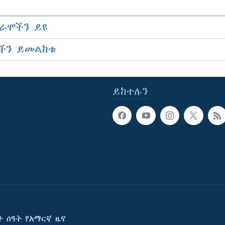
ራሞችን ይዩ
ችን ይመልከቱ
ይከተሉን
ት ሰዓት የአማርኛ ዜና