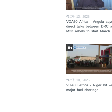
ማርች 13, 2025
VOA60 Africa - Angola say
direct talks between DRC 
M23 rebels to start March
ማርች 10, 2025
VOA60 Africa - Niger hit wi
major fuel shortage