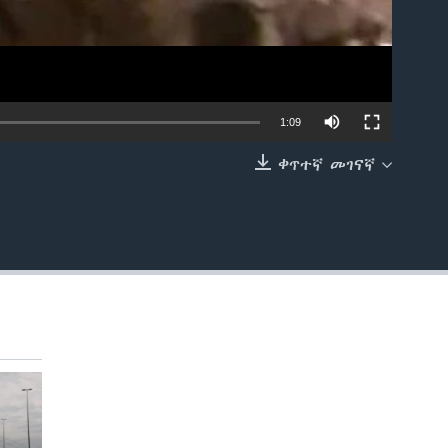
1:09
ቀጥተኛ መገናኛ
EMBED