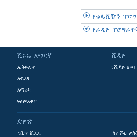
የቴሌቪዥን ፕሮግ
የራዲዮ ፕሮግራሞ
ቪኦኤ አማርኛ
ቪዲዮ
ኢትዮጵያ
የቪዲዮ ዘገባ
አፍሪካ
አሜሪካ
ዓለምአቀፍ
ድምጽ
ጋቢና ቪኦኤ
ከምሽቱ ሦስ