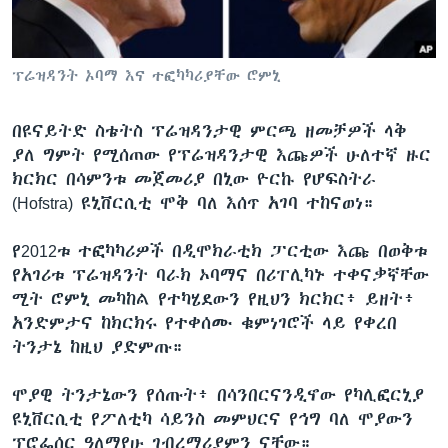
ቋንቋዎች
ፕሬዝዳንት ኦባማ እና ተፎካካሪያቸው ሮምኒ
በዩናይትድ ስቴትስ ፕሬዝዳንታዊ ምርጫ ዘመቻዎች ላቅ
ያለ ግምት የሚሰጠው የፕሬዝዳንታዊ እጩዎች ሁለተኛ ዙር
ክርክር በሳምንቱ መጀመሪያ በኒው ዮርኩ የሆፍስትራ
(Hofstra) ዩኒቨርሲቲ ሞቅ ባለ እሰጥ አገባ ተከናወነ።
የ2012ቱ ተፎካካሪዎች በዲሞክራቲክ ፓርቲው እጩ በወቅቱ
የአገሪቱ ፕሬዝዳንት ባራክ ኦባማና በሪፐሊካኑ ተቀናቃኛቸው
ሚት ሮምኒ መካከል የተካሄደውን የዚህን ክርክር፥ ይዘት፥
አንድምታና ከክርክሩ የተቀሰሙ ቁምነገሮች ላይ የቀረበ
ትንታኔ ከዚህ ያድምጡ።
ሞያዊ ትንታኔውን የሰጡት፥ በሳንበርናንዲኖው የካሊፎርኒያ
ዩኒቨርሲቲ የፖለቲካ ሳይንስ መምህርና የኅግ ባለ ሞያውን
ፕሮፌሰር ዓለማየሁ ገብረማሪያምን ናቸው።