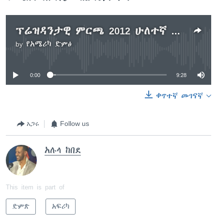
ፕሬዝዳንታዊ ምርጫ 2012 ሁለተኛ ዙር ክርክር ሲተነተን፤
by
የአሜሪካ ድምፅ
No media source currently available
0:00
9:28
ቀጥተኛ መገናኛ
አጋሩ
Follow us
አሉላ ከበደ
This item is part of
ድምጽ
አፍሪካ