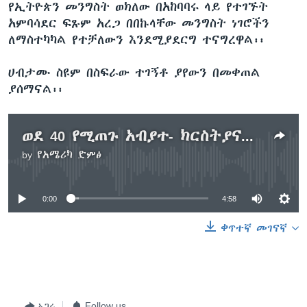
የኢትዮጵን መንግስት ወክለው በአከባባሩ ላይ የተገኙት
አምባሳደር ፍጹም አረጋ በበኩላቸው መንግስት ነገሮችን
ለማስተካካል የተቻለውን እንደሚያደርግ ተናግረዋል፡፡
ሀብታሙ ስዩም በስፍራው ተገኝቶ ያየውን በመቀጠል
ያሰማናል፡፡
ወደ 40 የሚጠጉ አብያተ- ክርስትያናት በዩናይትድ ስቴትስ የመስቀል በዓልን አከበሩ
by
የአሜሪካ ድምፅ
No media source currently available
0:00
4:58
ቀጥተኛ መገናኛ
አጋሩ
Follow us