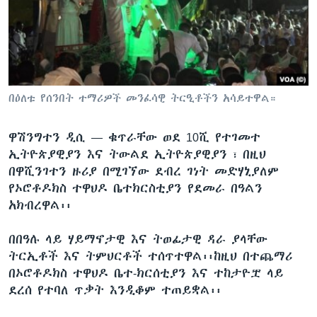
ቋንቋዎች
በዕለቱ የሰንበት ተማሪዎች መንፈሳዊ ትርዒቶችን አሳይተዋል።
ዋሽንግተን ዲሲ —
ቁጥራቸው ወደ 10ሺ የተገመተ
ኢትዮጵያዊያን እና ትውልደ ኢትዮጵያዊያን ፣ በዚህ
በዋሺንገተን ዙሪያ በሚገኘው ደብረ ገነት መድሃኒያለም
የኦሮቶዶክስ ተዋህዶ ቤተክርስቲያን የደመራ በዓልን
አክብረዋል፡፡
በበዓሉ ላይ ሃይማኖታዊ እና ትወፊታዊ ዳራ ያላቸው
ትርኢቶች እና ትምህርቶች ተሰጥተዋል፡፡ከዚህ በተጨማሪ
በኦሮቶዶክስ ተዋህዶ ቤተ-ክርሰቲያን እና ተከታዮቿ ላይ
ደረሰ የተባለ ጥቃት እንዲቆም ተጠይቋል፡፡