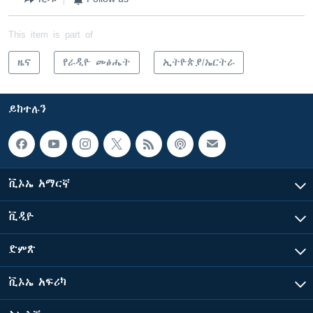
This item is part of
ዜና
የራዲዮ መፅሔት
ኢትዮጵያ/ኤርትራ
ይከተሉን
ቪኦኤ አማርኛ
ቪዲዮ
ድምጽ
ቪኦኤ አፍሪካ