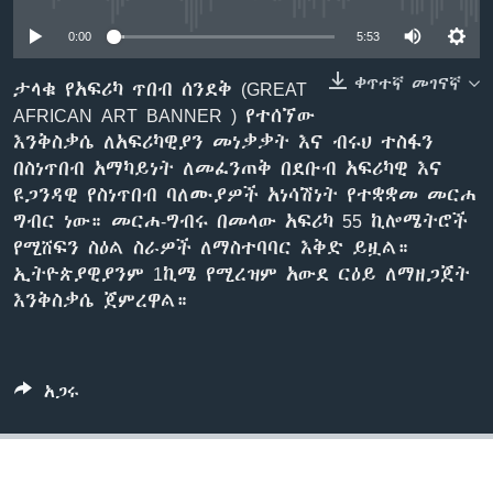
0:00
5:53
ቋንቋዎች
ቀጥተኛ መገናኛ
ታላቁ የአፍሪካ ጥበብ ሰንደቅ (GREAT
AFRICAN ART BANNER ) የተሰኘው
እንቅስቃሴ ለአፍሪካዊያን መነቃቃት እና ብሩህ ተስፋን
በስነጥበብ አማካይነት ለመፈንጠቅ በደቡብ አፍሪካዊ እና
ዩጋንዳዊ የስነጥበብ ባለሙያዎች አነሳሽነት የተቋቋመ መርሐ
ግብር ነው። መርሐ-ግብሩ በመላው አፍሪካ 55 ኪሎሜትሮች
የሚሸፍን ስዕል ስራዎች ለማስተባባር እቅድ ይዟል።
ኢትዮጵያዊያንም 1ኪሜ የሚረዝም አውደ ርዕይ ለማዘጋጀት
እንቅስቃሴ ጀምረዋል።
አጋሩ