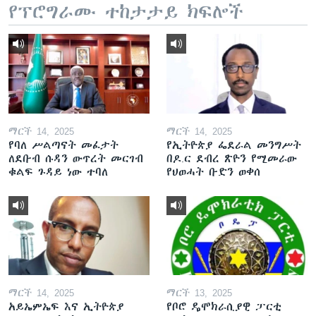
የፕሮግራሙ ተከታታይ ክፍሎች
ማርች 14, 2025
ማርች 14, 2025
የባለ ሥልጣናት መፈታት
የኢትዮጵያ ፌደራል መንግሥት
ለደቡብ ሱዳን ውጥረት መርገብ
በዶ.ር ደብረ ጽዮን የሚመራው
ቁልፍ ጉዳይ ነው ተባለ
የህወሓት ቡድን ወቀሰ
ማርች 14, 2025
ማርች 13, 2025
አይኤምኤፍ እና ኢትዮጵያ
የቦሮ ዴሞክራሲያዊ ፓርቲ