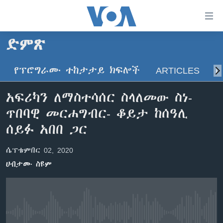
በቀላሉ
የመሥሪያ
ማገናኛዎች
ድምጽ
ዜና
ወደ
ዋናው
የፕሮግራሙ ተከታታይ ክፍሎች
ARTICLES
ስ
ኑሮ በጤንነት
ኢትዮጵያ
ይዘት
ጋቢና ቪኦኤ
እለፍ
አፍሪካ
አፍሪካን ለማስተሳሰር ስላለመው ስነ-
ወደ
ከምሽቱ ሦስት ሰዓት የአማርኛ ዜና
ዓለምአቀፍ
ጥበባዊ መርሐግብር- ቆይታ ከሰዓሊ
ዋናው
ቪዲዮ
ይዘት
አሜሪካ
ሰይፉ አበበ ጋር
እለፍ
የፎቶ መድብሎች
መካከለኛው ምሥራቅ
ወደ
ሴፕቴምበር 02, 2020
ክምችት
ዋናው
ሀብታሙ ስዩም
ይዘት
እለፍ
Learning English
ይከተሉን
No media source currently available