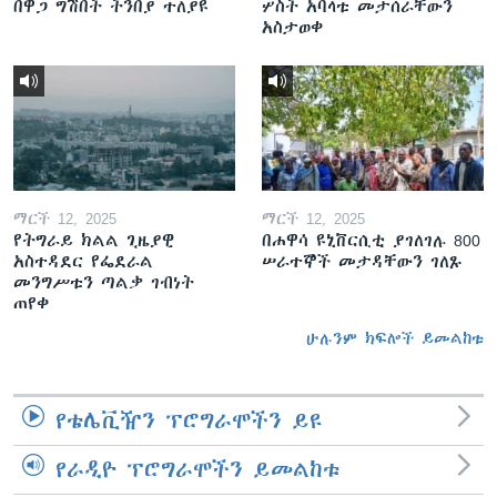
በዋጋ ግሽበት ትንበያ ተለያዩ
ሦስት አባላቱ መታሰራቸውን
አስታወቀ
ማርች 12, 2025
ማርች 12, 2025
የትግራይ ክልል ጊዜያዊ
በሐዋሳ ዩኒቨርሲቲ ያገለገሉ 800
አስተዳደር የፌደራል
ሠራተኞች መታዳቸውን ገለጹ
መንግሥቱን ጣልቃ ገብነት
ጠየቀ
ሁሉንም ክፍሎች ይመልከቱ
የቴሌቪዥን ፕሮግራሞችን ይዩ
የራዲዮ ፕሮግራሞችን ይመልከቱ