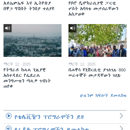
አይኤምኤፍ እና ኢትዮጵያ
የቦሮ ዴሞክራሲያዊ ፓርቲ
በዋጋ ግሽበት ትንበያ ተለያዩ
ሦስት አባላቱ መታሰራቸውን
አስታወቀ
ማርች 12, 2025
ማርች 12, 2025
የትግራይ ክልል ጊዜያዊ
በሐዋሳ ዩኒቨርሲቲ ያገለገሉ 800
አስተዳደር የፌደራል
ሠራተኞች መታዳቸውን ገለጹ
መንግሥቱን ጣልቃ ገብነት
ጠየቀ
ሁሉንም ክፍሎች ይመልከቱ
የቴሌቪዥን ፕሮግራሞችን ይዩ
የራዲዮ ፕሮግራሞችን ይመልከቱ