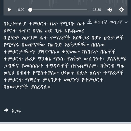
0:00
15:30
ቋንቋዎች
ቀጥተኛ መገናኛ
በኢትዮጵያ ትምህርት ቤት የሚገቡ ሴት
ህፃናት ቁጥር ከግዜ ወደ ጊዜ እየጨመረ
ቢሄድም አሁንም ሴት ተማሪዎች አስቸጋሪ በሆኑ ሁኔታዎች
የሚማሩ በመሆናቸው ከወንድ አቻዎቻቸው በበለጠ
ትምህርታቸውን ያቋርጣሉ። ቀድመው ከነበሩት በሴቶች
ትምህርት ዙሪያ ግንዛቤ ማነስ፣ የአቅም ውሱንነት፣ ያለእድሜ
ጋብቻና የመሳሰሉት ተግዳሮቶች በተጨማሪም፣ ከቅርብ ግዜ
ወዲህ በብዛት የሚስተዋለው ህገወጥ ስደት ለሴት ተማሪዎች
ትምህርት ማቋረጥ ምክንያት መሆኑን የትምህርት
ባለሙያዎች ያስረዳሉ።
አጋሩ