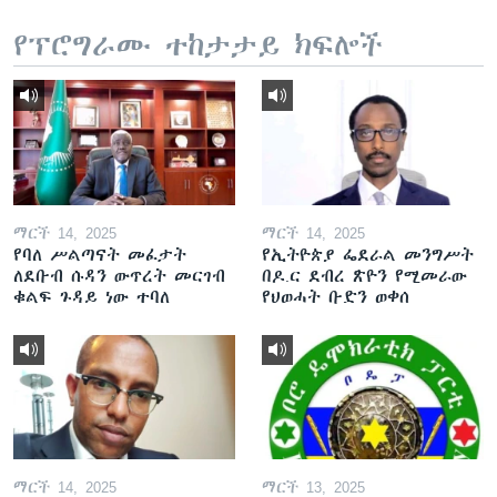
የፕሮግራሙ ተከታታይ ክፍሎች
ማርች 14, 2025
ማርች 14, 2025
የባለ ሥልጣናት መፈታት
የኢትዮጵያ ፌደራል መንግሥት
ለደቡብ ሱዳን ውጥረት መርገብ
በዶ.ር ደብረ ጽዮን የሚመራው
ቁልፍ ጉዳይ ነው ተባለ
የህወሓት ቡድን ወቀሰ
ማርች 14, 2025
ማርች 13, 2025