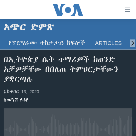
በቀላሉ
የመሥሪያ
ማገናኛዎች
አጭር ድምጽ
ዜና
ወደ
ዋናው
የፕሮግራሙ ተከታታይ ክፍሎች
ARTICLES
ስ
ኑሮ በጤንነት
ኢትዮጵያ
ይዘት
ጋቢና ቪኦኤ
እለፍ
አፍሪካ
በኢትዮጵያ ሴት ተማሪዎች ከወንድ
ወደ
ከምሽቱ ሦስት ሰዓት የአማርኛ ዜና
ዓለምአቀፍ
አቻዎቻቸው በበለጠ ትምህርታቸውን
ዋናው
ቪዲዮ
ይዘት
አሜሪካ
ያቋርጣሉ
እለፍ
የፎቶ መድብሎች
መካከለኛው ምሥራቅ
ወደ
ኦክቶበር 13, 2020
ክምችት
ዋናው
ስመኝሽ የቆየ
ይዘት
እለፍ
Learning English
ይከተሉን
No media source currently available