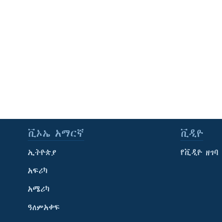
ቪኦኤ አማርኛ
ቪዲዮ
ኢትዮጵያ
የቪዲዮ ዘገባ
አፍሪካ
አሜሪካ
ዓለምአቀፍ