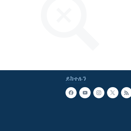
ይከተሉን