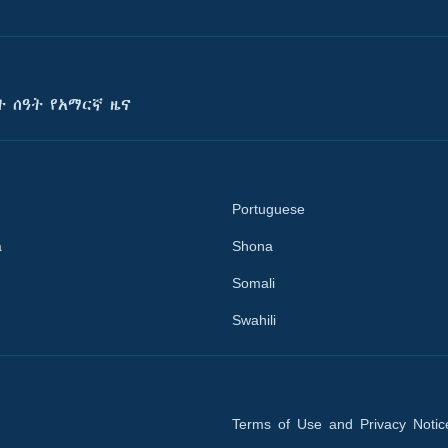
ት ሰዓት የአማርኛ ዜና
Portuguese
a
Shona
Somali
Swahili
Terms of Use and Privacy Notic