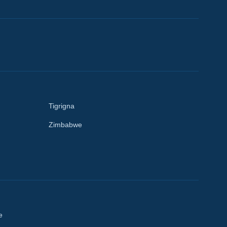
Tigrigna
Zimbabwe
e