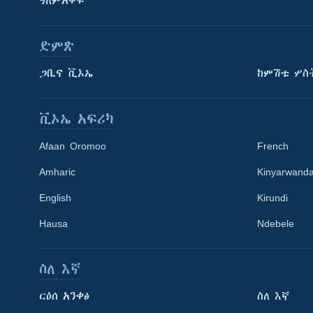
ዓለምአቀፍ
ድምጽ
ጋቢና ቪኦኤ
ከምሽቱ ሦስ
ቪኦኤ አፍሪካ
Afaan Oromoo
French
Amharic
Kinyarwand
English
Kirundi
Hausa
Ndebele
ስለ እኛ
Learning English
ርዕሰ አንቀፅ
ስለ እኛ
ይከተሉን