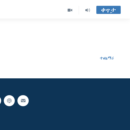
ቀጥታ
ተጨማሪ