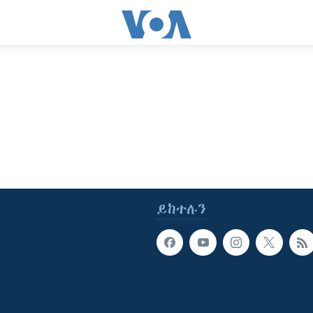
ይከተሉን