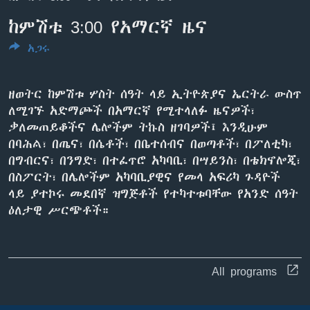
480p
ከምሽቱ 3:00 የአማርኛ ዜና
Auto
240p
360p
480p
720p
አጋሩ
ቋንቋዎች
720p
1080p
1080p
ዘወትር ከምሽቱ ሦስት ሰዓት ላይ ኢትዮጵያና ኤርትራ ውስጥ
ለሚገኙ አድማጮች በአማርኛ የሚተላለፉ ዜናዎች፣
ቃለመጠይቆችና ሌሎችም ትኩስ ዘገባዎች፤ እንዲሁም
በባሕል፣ በጤና፣ በሴቶች፣ በቤተሰብና በወጣቶች፣ በፖለቲካ፣
በግብርና፣ በንግድ፣ በተፈጥሮ አካባቢ፣ በሣይንስ፣ በቴክኖሎጂ፣
በስፖርት፣ በሌሎችም አካባቢያዊና የመላ አፍሪካ ጉዳዮች
ላይ ያተኮሩ መደበኛ ዝግጅቶች የተካተቱባቸው የአንድ ሰዓት
ዕለታዊ ሥርጭቶች።
All programs