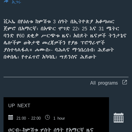
አጋሩ
ቪኦኤ በየዕለቱ ከምሽቱ 3 ሰዓት በኢትዮጵያ አቆጣጠር
ቋንቋዎች
ጀምሮ በአማርኛ፣ በአጭር ሞገድ 22፣ 25 እና 31 ሜትር
ባንድ የ60 ደቂቃ ሥርጭቱ ዜና፣ አበይት ዜናዎች ትንታኔና
ሌሎችም ወቅታዊ መረጃዎችን የያዙ ፕሮግራሞች
ያስተላልፋል። ሐሙስ፡- ባሕልና ማኅበረሰብ፣ ሕይወት
በቀበሌ፣ የተፈጥሮ አካባቢ፣ ሣይንስና ሕይወት
All programs
UP NEXT
S
21:00 - 22:00
1 hour
ዐርብ፡-ከምሽቱ ሦስት ሰዓት የአማርኛ ዜና