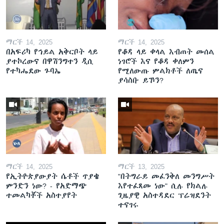
ማርች 14, 2025
ማርች 14, 2025
በአፍሪካ የኅይል አቅርቦት ላይ
የቆዳ ላይ ቀላል እብጠት መሰል
ያተኮረውና በዋሽንግተን ዲሲ
ነገሮች እና የቆዳ ቀለምን
የተካሔደው ጉባኤ
የሚለውጡ ምልክቶች ለጤና
ያሳስቡ ይኾን?
ማርች 14, 2025
ማርች 13, 2025
የኢትዮጵያውያት ሴቶች ጥያቄ
"በትግራይ መፈንቅለ መንግሥት
ምንድን ነው? - የአድማጭ
እየተፈጸመ ነው" ሲሉ የክልሉ
ተመልካቾች አስተያየት
ጊዜያዊ አስተዳደር ፕሬዝደንት
ተናገሩ