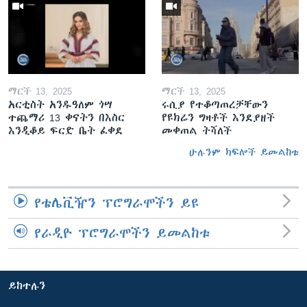
ማርች 13, 2025
ማርች 13, 2025
አርቲስት አንዱዓለም ጎሣ
ሩሲያ የተቆጣጠረቻቸውን
ተጨማሪ 13 ቀናትን በእስር
የዩክሬን ግዛቶች እንደያዘች
እንዲቆይ ፍርድ ቤት ፈቀደ
መቀጠል ትሻለች
ሁሉንም ክፍሎች ይመልከቱ
የቴሌቪዥን ፕሮግራሞችን ይዩ
የራዲዮ ፕሮግራሞችን ይመልከቱ
ይከተሉን