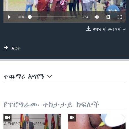
0:00
5:24
ቋንቋዎች
ቀጥተኛ መገናኛ
አጋሩ
ተጨማሪ አሣየኝ
የፕሮግራሙ ተከታታይ ክፍሎች