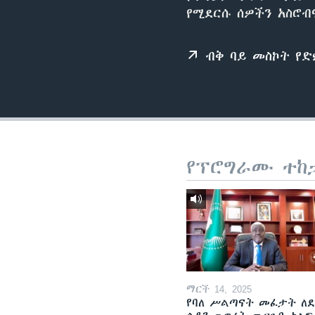
የሚደርሱ ሰዎችን አስሮብ
ብቅ ባይ መስኮት የ
የፕሮግራሙ ተከ
ማርች 14, 2025
የባለ ሥልጣናት መፈታት ለ