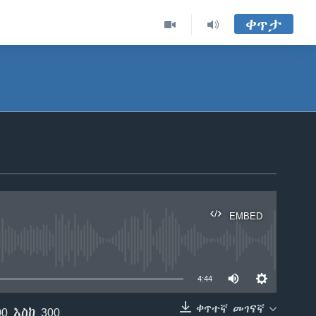
ቀጥታ
EMBED
able
4:44
ቀጥተኛ መገናኛ
 እስከ 300