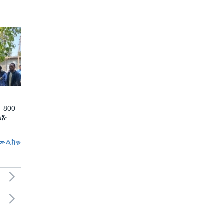
 800
ለጹ
መልከቱ