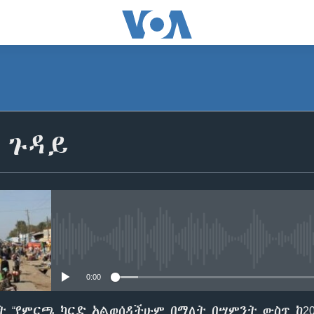
 ጉዳይ
No media source currently avail
0:00
 “የምርጫ ካርድ አልወሰዳችሁም በማለት በሣምንት ውስጥ ከ200