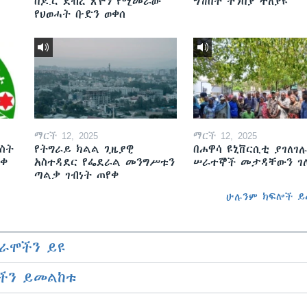
በዶ.ር ደብረ ጽዮን የሚመራው
ግሽበት ትንበያ ተለያዩ
የህወሓት ቡድን ወቀሰ
ማርች 12, 2025
ማርች 12, 2025
ስት
የትግራይ ክልል ጊዜያዊ
በሐዋሳ ዩኒቨርሲቲ ያገለገሉ
ወቀ
አስተዳደር የፌደራል መንግሥቱን
ሠራተኞች መታዳቸውን ገ
ጣልቃ ገብነት ጠየቀ
ሁሉንም ክፍሎች ይ
ራሞችን ይዩ
ችን ይመልከቱ