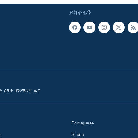
ይከተሉን
ት ሰዓት የአማርኛ ዜና
Portuguese
a
Shona