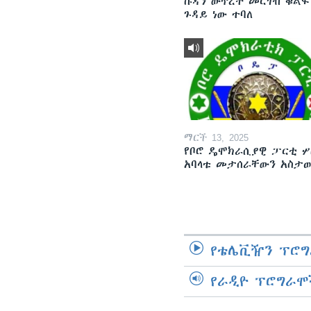
ሱዳን ውጥረት መርገብ ቁልፍ
ጉዳይ ነው ተባለ
ማርች 13, 2025
የቦሮ ዴሞክራሲያዊ ፓርቲ ሦ
አባላቱ መታሰራቸውን አስታ
የቴሌቪዥን ፕሮግ
የራዲዮ ፕሮግራሞ