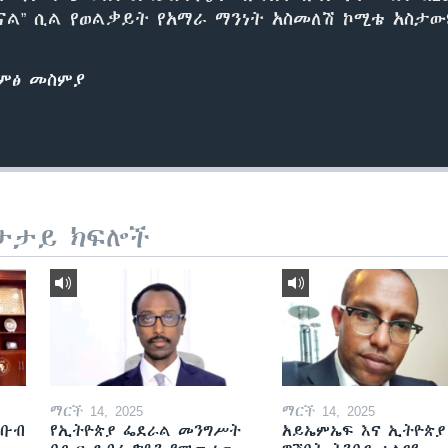
ናል” ሲል የወልቃይት የአማራ ማንነት አስመለሽ ኮሚቴ አስታው
ድምፅ መስምያ
ታታይ ክፍሎች
ማርች 14, 2025
ማርች 14, 2025
ደቡብ
የኢትዮጵያ ፌደራል መንግሥት
አይኤምኤፍ እና ኢትዮጵያ