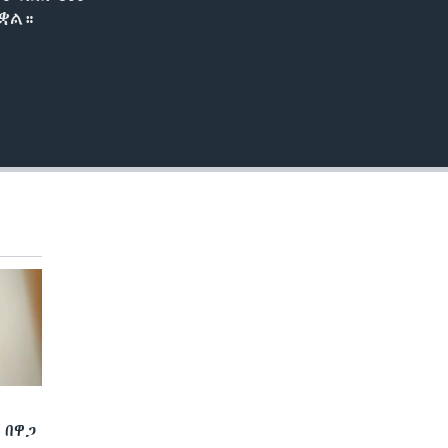
EMBED
ቋል።
 በዋጋ