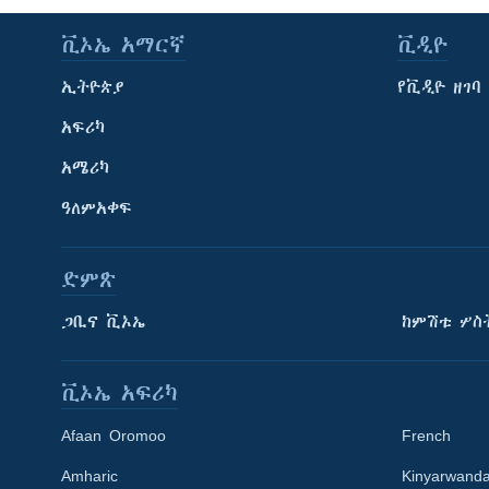
ቪኦኤ አማርኛ
ቪዲዮ
ኢትዮጵያ
የቪዲዮ ዘገባ
አፍሪካ
አሜሪካ
ዓለምአቀፍ
ድምጽ
ጋቢና ቪኦኤ
ከምሽቱ ሦስ
ቪኦኤ አፍሪካ
Afaan Oromoo
French
Amharic
Kinyarwand