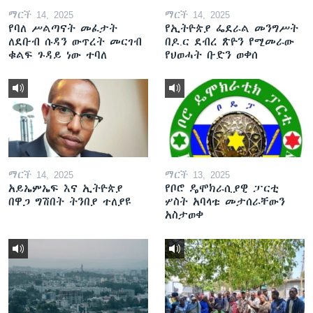
ማርች 14, 2025
ማርች 14, 2025
የባለ ሥልጣናት መፈታት
የኢትዮጵያ ፌደራል መንግሥት
ለደቡብ ሱዳን ውጥረት መርገብ
በዶ.ር ደብረ ጽዮን የሚመራው
ቁልፍ ጉዳይ ነው ተባለ
የህወሓት ቡድን ወቀሰ
ማርች 14, 2025
ማርች 13, 2025
አይኤምኤፍ እና ኢትዮጵያ
የቦሮ ዴሞክራሲያዊ ፓርቲ
በዋጋ ግሽበት ትንበያ ተለያዩ
ሦስት አባላቱ መታሰራቸውን
አስታወቀ