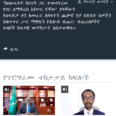
ቀጥተኛ መገናኛ
“ከህወሓትና ከኦነግ ጋር ተመሳጥረው
ሃገር ለማፍረስ እየሠሩ ናቸው” ያላቸውን
የወላይታ ዞን አመራር አባላትን ጨምሮ ሃያ ስድስት ሰዎችን
ቋንቋዎች
በቁጥጥር ሥር ማዋሉን የደቡብ ብሔር፣ ብሔረሰቦችና
ህዝቦች ክልላዊ መንግሥት አስታውቋል።
አጋሩ
የፕሮግራሙ ተከታታይ ክፍሎች