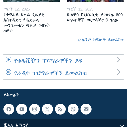
ማርች 12, 2025
ማርች 12, 2025
የትግራይ ክልል ጊዜያዊ
በሐዋሳ ዩኒቨርሲቲ ያገለገሉ 800
አስተዳደር የፌደራል
ሠራተኞች መታዳቸውን ገለጹ
መንግሥቱን ጣልቃ ገብነት
ጠየቀ
ሁሉንም ክፍሎች ይመልከቱ
የቴሌቪዥን ፕሮግራሞችን ይዩ
የራዲዮ ፕሮግራሞችን ይመልከቱ
ይከተሉን
ቪኦኤ አማርኛ