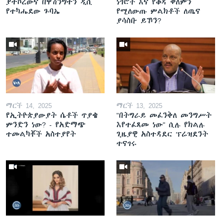
ያተኮረውና በዋሽንግተን ዲሲ
ነገሮች እና የቆዳ ቀለምን
የተካሔደው ጉባኤ
የሚለውጡ ምልክቶች ለጤና
ያሳስቡ ይኾን?
ማርች 14, 2025
ማርች 13, 2025
የኢትዮጵያውያት ሴቶች ጥያቄ
"በትግራይ መፈንቅለ መንግሥት
ምንድን ነው? - የአድማጭ
እየተፈጸመ ነው" ሲሉ የክልሉ
ተመልካቾች አስተያየት
ጊዜያዊ አስተዳደር ፕሬዝደንት
ተናገሩ