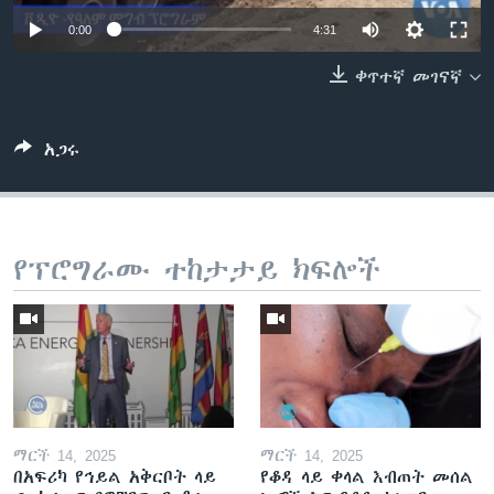
0:00
4:31
ቀጥተኛ መገናኛ
ቋንቋዎች
አጋሩ
የፕሮግራሙ ተከታታይ ክፍሎች
ማርች 14, 2025
ማርች 14, 2025
በአፍሪካ የኅይል አቅርቦት ላይ
የቆዳ ላይ ቀላል እብጠት መሰል