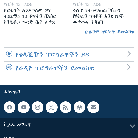
ማርች 13, 2025
ማርች 13, 2025
አርቲስት አንዱዓለም ጎሣ
ሩሲያ የተቆጣጠረቻቸውን
ተጨማሪ 13 ቀናትን በእስር
የዩክሬን ግዛቶች እንደያዘች
እንዲቆይ ፍርድ ቤት ፈቀደ
መቀጠል ትሻለች
ሁሉንም ክፍሎች ይመልከቱ
የቴሌቪዥን ፕሮግራሞችን ይዩ
የራዲዮ ፕሮግራሞችን ይመልከቱ
ይከተሉን
ቪኦኤ አማርኛ