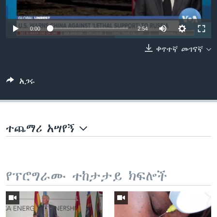
0:00
2:54
ቋንቋዎች
ቀጥተኛ መገናኛ
አጋሩ
ተጨማሪ አሣየኝ
የፕሮግራሙ ተከታታይ ክፍሎች