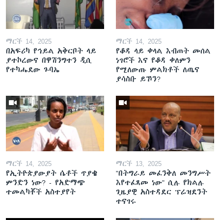
ማርች 14, 2025
ማርች 14, 2025
በአፍሪካ የኅይል አቅርቦት ላይ
የቆዳ ላይ ቀላል እብጠት መሰል
ያተኮረውና በዋሽንግተን ዲሲ
ነገሮች እና የቆዳ ቀለምን
የተካሔደው ጉባኤ
የሚለውጡ ምልክቶች ለጤና
ያሳስቡ ይኾን?
ማርች 14, 2025
ማርች 13, 2025
የኢትዮጵያውያት ሴቶች ጥያቄ
"በትግራይ መፈንቅለ መንግሥት
ምንድን ነው? - የአድማጭ
እየተፈጸመ ነው" ሲሉ የክልሉ
ተመልካቾች አስተያየት
ጊዜያዊ አስተዳደር ፕሬዝደንት
ተናገሩ