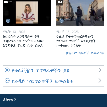
ማርች 13, 2025
ማርች 13, 2025
አርቲስት አንዱዓለም ጎሣ
ሩሲያ የተቆጣጠረቻቸውን
ተጨማሪ 13 ቀናትን በእስር
የዩክሬን ግዛቶች እንደያዘች
እንዲቆይ ፍርድ ቤት ፈቀደ
መቀጠል ትሻለች
ሁሉንም ክፍሎች ይመልከቱ
የቴሌቪዥን ፕሮግራሞችን ይዩ
የራዲዮ ፕሮግራሞችን ይመልከቱ
ይከተሉን