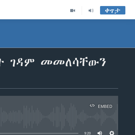
ቀጥታ
ት ገዳም መመለሳቸውን
EMBED
able
9:20