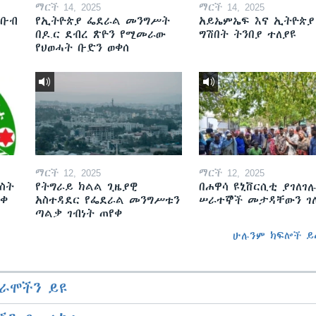
ማርች 14, 2025
ማርች 14, 2025
ደቡብ
የኢትዮጵያ ፌደራል መንግሥት
አይኤምኤፍ እና ኢትዮጵያ
በዶ.ር ደብረ ጽዮን የሚመራው
ግሽበት ትንበያ ተለያዩ
የህወሓት ቡድን ወቀሰ
ማርች 12, 2025
ማርች 12, 2025
ስት
የትግራይ ክልል ጊዜያዊ
በሐዋሳ ዩኒቨርሲቲ ያገለገሉ
ወቀ
አስተዳደር የፌደራል መንግሥቱን
ሠራተኞች መታዳቸውን ገ
ጣልቃ ገብነት ጠየቀ
ሁሉንም ክፍሎች ይ
ራሞችን ይዩ