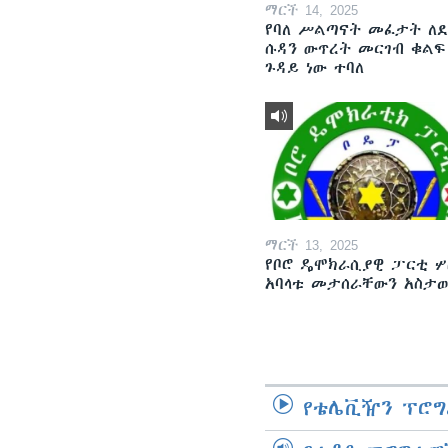
ማርች 14, 2025
የባለ ሥልጣናት መፈታት ለ
ሱዳን ውጥረት መርገብ ቁልፍ
ጉዳይ ነው ተባለ
ማርች 13, 2025
የቦሮ ዴሞክራሲያዊ ፓርቲ ሦ
አባላቱ መታሰራቸውን አስታ
የቴሌቪዥን ፕሮግ