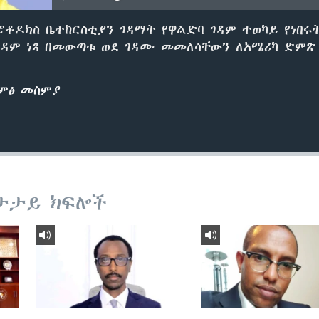
ቶዶክስ ቤተከርስቲያን ገዳማት የዋልድባ ገዳም ተወካይ የነበሩት
ገዳም ነጻ በመውጣቱ ወደ ገዳሙ መመለሳቸውን ለአሜሪካ ድምጽ
ድምፅ መስምያ
ታታይ ክፍሎች