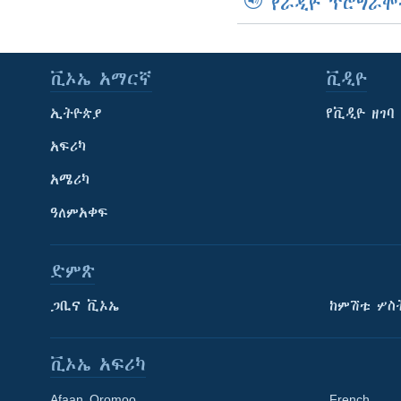
የራዲዮ ፕሮግራሞ
ቪኦኤ አማርኛ
ቪዲዮ
ኢትዮጵያ
የቪዲዮ ዘገባ
አፍሪካ
አሜሪካ
ዓለምአቀፍ
ድምጽ
ጋቢና ቪኦኤ
ከምሽቱ ሦስ
ቪኦኤ አፍሪካ
Afaan Oromoo
French