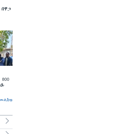
 በዋጋ
 800
ለጹ
መልከቱ