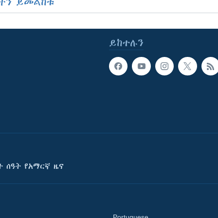
ችን ይመልከቱ
ይከተሉን
ት ሰዓት የአማርኛ ዜና
Portuguese