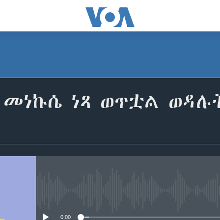
 መነኩሴ ነጻ ወጥቷል ወዳሉ
No media source currently avail
0:00