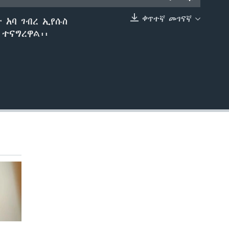
ቀጥተኛ መገናኛ
 አባ ገብረ ኢየሱስ
EMBED
 ተናግረዋል፡፡