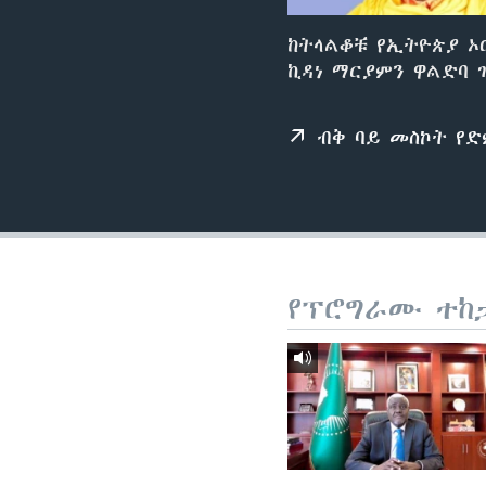
ከትላልቆቹ የኢትዮጵያ ኦሮ
ኪዳነ ማርያምን ዋልድባ 
ብቅ ባይ መስኮት የ
የፕሮግራሙ ተከ