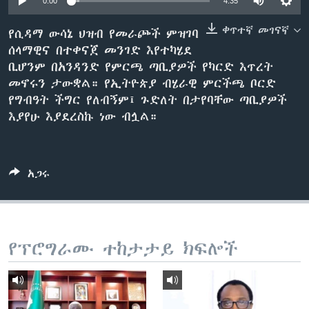
0:00
4:35
ቀጥተኛ መገናኛ
የሲዳማ ውሳኔ ህዝብ የመራጮች ምዝገባ
ሰላማዊና በተቀናጀ መንገድ እየተካሄደ
ቋንቋዎች
ቢሆንም በአንዳንድ የምርጫ ጣቢያዎች የካርድ እጥረት
መኖሩን ታውቋል። የኢትዮጵያ ብሄራዊ ምርችጫ ቦርድ
የግብዓት ችግር የለብኝም፤ ጉድለት በታየባቸው ጣቢያዎች
እያየሁ እያደረስኩ ነው ብሏል።
አጋሩ
የፕሮግራሙ ተከታታይ ክፍሎች