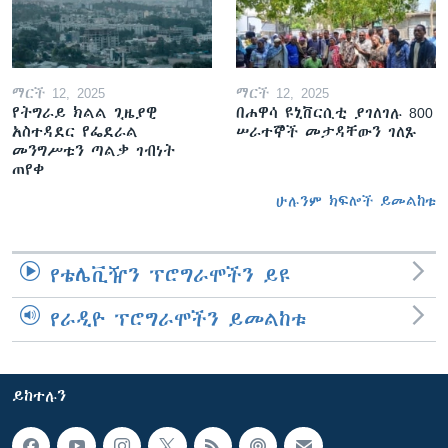
ማርች 12, 2025
ማርች 12, 2025
የትግራይ ክልል ጊዜያዊ
በሐዋሳ ዩኒቨርሲቲ ያገለገሉ 800
አስተዳደር የፌደራል
ሠራተኞች መታዳቸውን ገለጹ
መንግሥቱን ጣልቃ ገብነት
ጠየቀ
ሁሉንም ክፍሎች ይመልከቱ
የቴሌቪዥን ፕሮግራሞችን ይዩ
የራዲዮ ፕሮግራሞችን ይመልከቱ
ይከተሉን