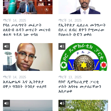
ማርች 14, 2025
ማርች 14, 2025
የባለ ሥልጣናት መፈታት
የኢትዮጵያ ፌደራል መንግሥት
ለደቡብ ሱዳን ውጥረት መርገብ
በዶ.ር ደብረ ጽዮን የሚመራው
ቁልፍ ጉዳይ ነው ተባለ
የህወሓት ቡድን ወቀሰ
ማርች 14, 2025
ማርች 13, 2025
አይኤምኤፍ እና ኢትዮጵያ
የቦሮ ዴሞክራሲያዊ ፓርቲ
በዋጋ ግሽበት ትንበያ ተለያዩ
ሦስት አባላቱ መታሰራቸውን
አስታወቀ