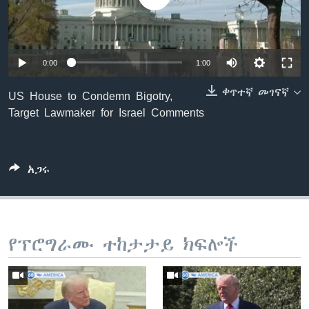
ቋንቋዎች
0:00
1:00
ቀጥተኛ መገናኛ
US House to Condemn Bigotry,
Target Lawmaker for Israel Comments
አጋሩ
የፕሮግራሙ ተከታታይ ክፍሎች