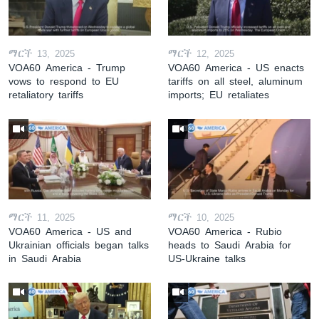
ማርች 13, 2025
ማርች 12, 2025
VOA60 America - Trump
VOA60 America - US enacts
vows to respond to EU
tariffs on all steel, aluminum
retaliatory tariffs
imports; EU retaliates
ማርች 11, 2025
ማርች 10, 2025
VOA60 America - US and
VOA60 America - Rubio
Ukrainian officials began talks
heads to Saudi Arabia for
in Saudi Arabia
US-Ukraine talks