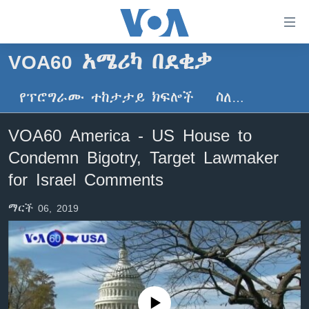
በቀላሉ
የመሥሪያ
ማገናኛዎች
VOA60 አሜሪካ በደቂቃ
ዜና
ወደ
ዋናው
የፕሮግራሙ ተከታታይ ክፍሎች
ስለ…
ኑሮ በጤንነት
ኢትዮጵያ
ይዘት
ጋቢና ቪኦኤ
እለፍ
አፍሪካ
VOA60 America - US House to
ወደ
ከምሽቱ ሦስት ሰዓት የአማርኛ ዜና
ዓለምአቀፍ
Condemn Bigotry, Target Lawmaker
ዋናው
ቪዲዮ
ይዘት
አሜሪካ
for Israel Comments
እለፍ
የፎቶ መድብሎች
መካከለኛው ምሥራቅ
ወደ
ማርች 06, 2019
ክምችት
ዋናው
ይዘት
እለፍ
Learning English
ይከተሉን
No media source currently available