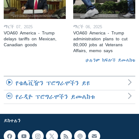
ማርች 07, 2025
ማርች 06, 2025
VOA60 America - Trump
VOA60 America - Trump
delays tariffs on Mexican,
administration plans to cut
Canadian goods
80,000 jobs at Veterans
Affairs, memo says
ሁሉንም ክፍሎች ይመልከቱ
የቴሌቪዥን ፕሮግራሞችን ይዩ
የራዲዮ ፕሮግራሞችን ይመልከቱ
ይከተሉን