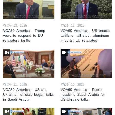
ማርች 13, 2025
ማርች 12, 2025
VOA60 America - Trump
VOA60 America - US enacts
vows to respond to EU
tariffs on all steel, aluminum
retaliatory tariffs
imports; EU retaliates
ማርች 11, 2025
ማርች 10, 2025
VOA60 America - US and
VOA60 America - Rubio
Ukrainian officials began talks
heads to Saudi Arabia for
in Saudi Arabia
US-Ukraine talks