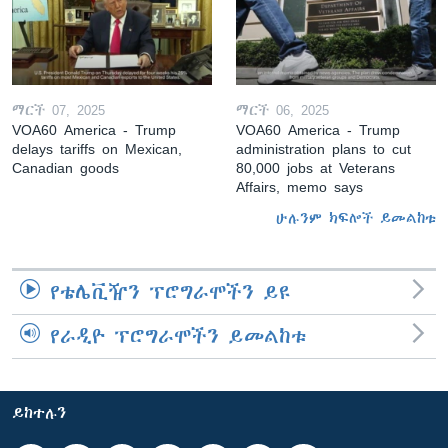
ማርች 07, 2025
ማርች 06, 2025
VOA60 America - Trump
VOA60 America - Trump
delays tariffs on Mexican,
administration plans to cut
Canadian goods
80,000 jobs at Veterans
Affairs, memo says
ሁሉንም ክፍሎች ይመልከቱ
የቴሌቪዥን ፕሮግራሞችን ይዩ
የራዲዮ ፕሮግራሞችን ይመልከቱ
ይከተሉን