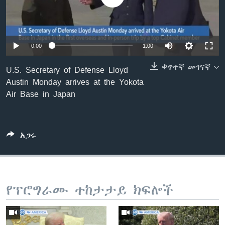
ቋንቋዎች
0:00
1:00
ቀጥተኛ መገናኛ
U.S. Secretary of Defense Lloyd
Austin Monday arrives at the Yokota
Air Base in Japan
አጋሩ
የፕሮግራሙ ተከታታይ ክፍሎች