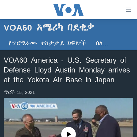
በቀላሉ
የመሥሪያ
ማገናኛዎች
VOA60 አሜሪካ በደቂቃ
ዜና
ወደ
ዋናው
የፕሮግራሙ ተከታታይ ክፍሎች
ስለ…
ኑሮ በጤንነት
ኢትዮጵያ
ይዘት
ጋቢና ቪኦኤ
እለፍ
አፍሪካ
VOA60 America - U.S. Secretary of
ወደ
ከምሽቱ ሦስት ሰዓት የአማርኛ ዜና
ዓለምአቀፍ
Defense Lloyd Austin Monday arrives
ዋናው
ቪዲዮ
ይዘት
አሜሪካ
at the Yokota Air Base in Japan
እለፍ
የፎቶ መድብሎች
መካከለኛው ምሥራቅ
ወደ
ማርች 15, 2021
ክምችት
ዋናው
ይዘት
እለፍ
Learning English
ይከተሉን
No media source currently available