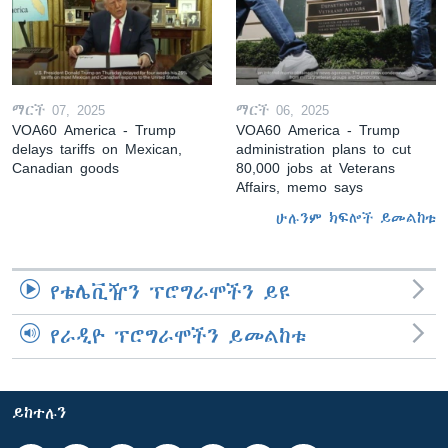
ማርች 07, 2025
ማርች 06, 2025
VOA60 America - Trump
VOA60 America - Trump
delays tariffs on Mexican,
administration plans to cut
Canadian goods
80,000 jobs at Veterans
Affairs, memo says
ሁሉንም ክፍሎች ይመልከቱ
የቴሌቪዥን ፕሮግራሞችን ይዩ
የራዲዮ ፕሮግራሞችን ይመልከቱ
ይከተሉን