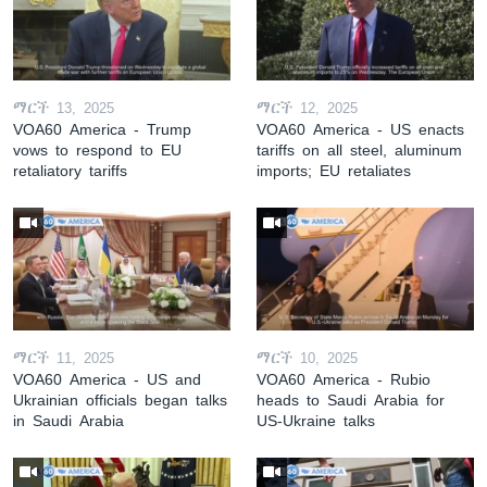
ማርች 13, 2025
ማርች 12, 2025
VOA60 America - Trump
VOA60 America - US enacts
vows to respond to EU
tariffs on all steel, aluminum
retaliatory tariffs
imports; EU retaliates
ማርች 11, 2025
ማርች 10, 2025
VOA60 America - US and
VOA60 America - Rubio
Ukrainian officials began talks
heads to Saudi Arabia for
in Saudi Arabia
US-Ukraine talks