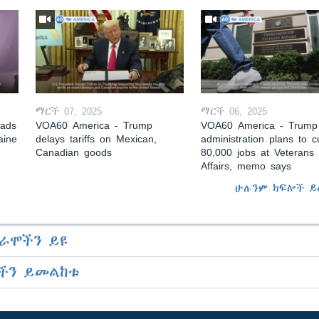
ማርች 07, 2025
ማርች 06, 2025
eads
VOA60 America - Trump
VOA60 America - Trump
aine
delays tariffs on Mexican,
administration plans to c
Canadian goods
80,000 jobs at Veterans
Affairs, memo says
ሁሉንም ክፍሎች ይ
ራሞችን ይዩ
ችን ይመልከቱ