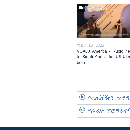
ማርች 10, 2025
VOA60 America - Rubio h
to Saudi Arabia for US-Ukr
talks
የቴሌቪዥን ፕሮግ
የራዲዮ ፕሮግራሞ