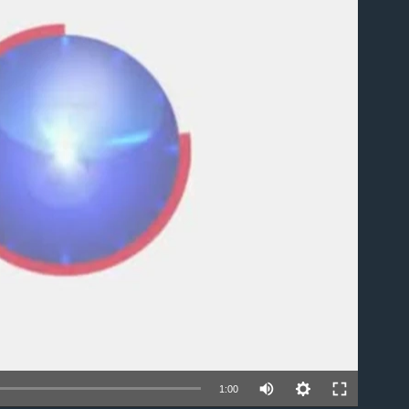
able
1:00