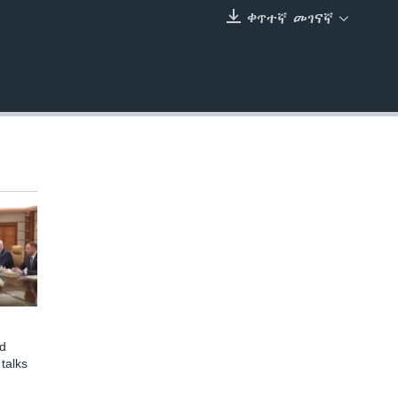
ቀጥተኛ መገናኛ
EMBED
d
talks