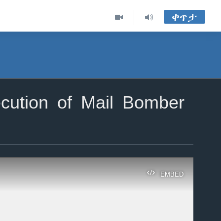
ቀጥታ
ution of Mail Bomber
EMBED