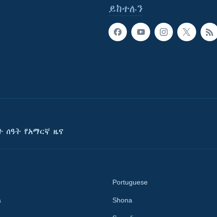
ይከተሉን
ት ሰዓት የአማርኛ ዜና
Portuguese
a
Shona