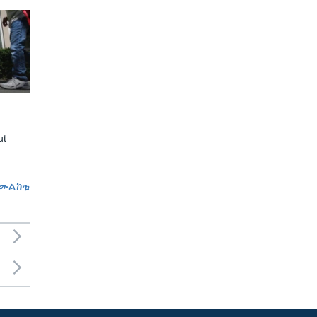
ut
መልከቱ