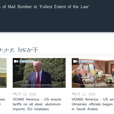
of Mail Bomber to 'Fullest Extent of the Law'
ታታይ ክፍሎች
ማርች 12, 2025
ማርች 11, 2025
ows
VOA60 America - US enacts
VOA60 America - US an
y
tariffs on all steel, aluminum
Ukrainian officials began 
imports; EU retaliates
in Saudi Arabia