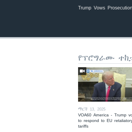
Trump Vows Prosecution 
የፕሮግራሙ ተከ
ማርች 13, 2025
VOA60 America - Trump v
to respond to EU retaliator
tariffs