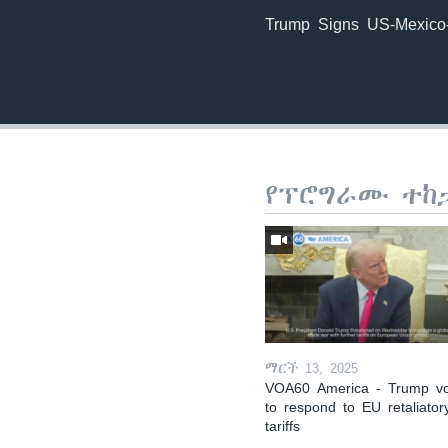
Trump Signs US-Mexico
የፕሮግራሙ ተከ
ማርች 13, 2025
VOA60 America - Trump v
to respond to EU retaliator
tariffs