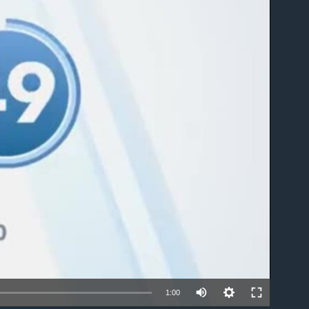
able
1:00