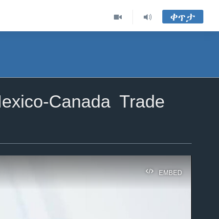
ቀጥታ
exico-Canada Trade
EMBED