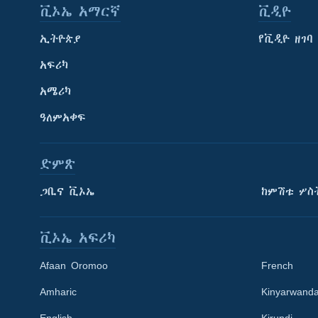
ቪኦኤ አማርኛ
ቪዲዮ
ኢትዮጵያ
የቪዲዮ ዘገባ
አፍሪካ
አሜሪካ
ዓለምአቀፍ
ድምጽ
ጋቢና ቪኦኤ
ከምሽቱ ሦስ
ቪኦኤ አፍሪካ
Afaan Oromoo
French
Amharic
Kinyarwand