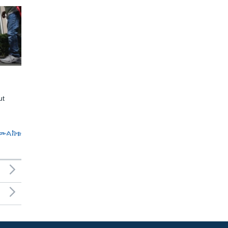
ut
መልከቱ