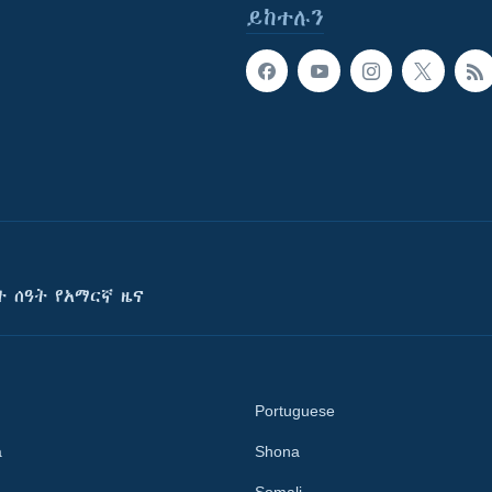
ይከተሉን
ት ሰዓት የአማርኛ ዜና
Portuguese
a
Shona