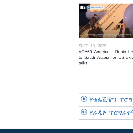
ማርች 10, 2025
VOA60 America - Rubio h
to Saudi Arabia for US-Ukr
talks
የቴሌቪዥን ፕሮግ
የራዲዮ ፕሮግራሞ