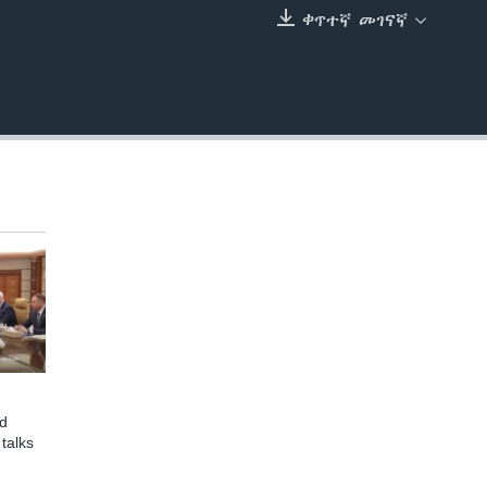
ቀጥተኛ መገናኛ
EMBED
d
talks