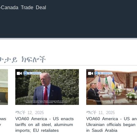
-Canada Trade Deal
ታታይ ክፍሎች
ማርች 12, 2025
ማርች 11, 2025
ows
VOA60 America - US enacts
VOA60 America - US an
y
tariffs on all steel, aluminum
Ukrainian officials began 
imports; EU retaliates
in Saudi Arabia