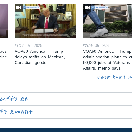
ማርች 07, 2025
ማርች 06, 2025
eads
VOA60 America - Trump
VOA60 America - Trump
aine
delays tariffs on Mexican,
administration plans to c
Canadian goods
80,000 jobs at Veterans
Affairs, memo says
ሁሉንም ክፍሎች ይ
ራሞችን ይዩ
ችን ይመልከቱ